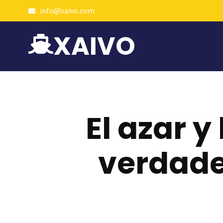
info@xaivo.com
XAIVO
El azar y
verdade