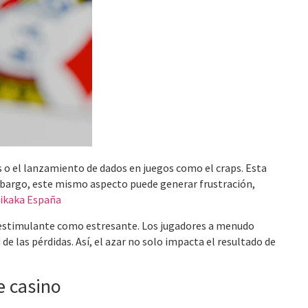
o el lanzamiento de dados en juegos como el craps. Esta
embargo, este mismo aspecto puede generar frustración,
ikaka España
to estimulante como estresante. Los jugadores a menudo
 las pérdidas. Así, el azar no solo impacta el resultado de
e casino