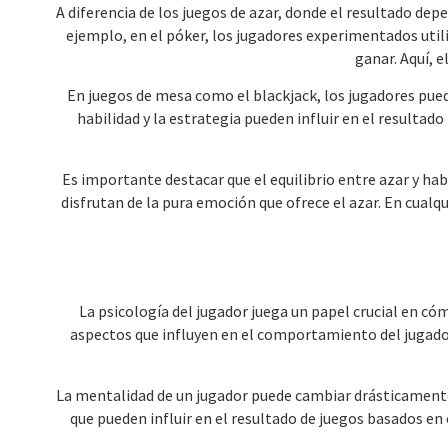
A diferencia de los juegos de azar, donde el resultado dep
ejemplo, en el póker, los jugadores experimentados uti
ganar. Aquí, e
En juegos de mesa como el blackjack, los jugadores pue
habilidad y la estrategia pueden influir en el resulta
Es importante destacar que el equilibrio entre azar y ha
disfrutan de la pura emoción que ofrece el azar. En cualq
La psicología del jugador juega un papel crucial en cóm
aspectos que influyen en el comportamiento del jugado
La mentalidad de un jugador puede cambiar drásticamente
que pueden influir en el resultado de juegos basados en e