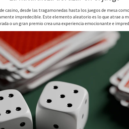
casino, desde las tragamonedas hasta los juegos de mesa como la 
mente impredecible. Este elemento aleatorio es lo que atrae a mu
rada o un gran premio crea una experiencia emocionante e impred