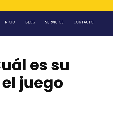
INICIO
BLOG
SERVICIOS
CONTACTO
Cuál es su
el juego