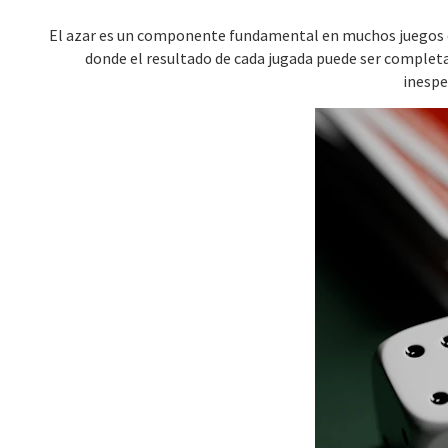
El azar es un componente fundamental en muchos juegos de 
donde el resultado de cada jugada puede ser completa
inespe