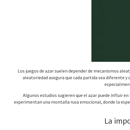
Los juegos de azar suelen depender de mecanismos aleat
aleatoriedad asegura que cada partida sea diferente y
especialment
Algunos estudios sugieren que el azar puede influir e
experimentan una montaña rusa emocional, donde la esperanz
La impo