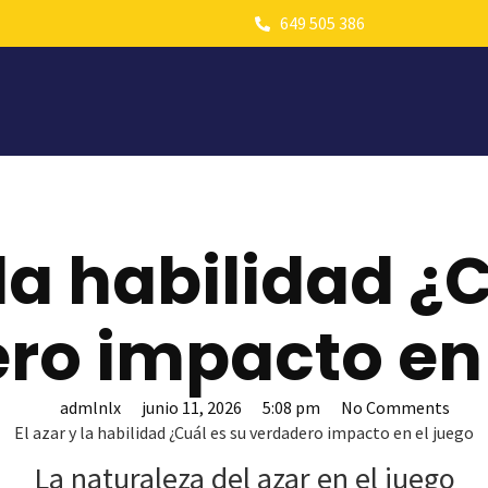
649 505 386
 la habilidad ¿
ro impacto en 
admlnlx
junio 11, 2026
5:08 pm
No Comments
El azar y la habilidad ¿Cuál es su verdadero impacto en el juego
La naturaleza del azar en el juego