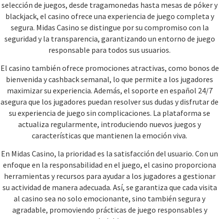
selección de juegos, desde tragamonedas hasta mesas de póker y
blackjack, el casino ofrece una experiencia de juego completa y
segura. Midas Casino se distingue por su compromiso con la
seguridad y la transparencia, garantizando un entorno de juego
responsable para todos sus usuarios.
El casino también ofrece promociones atractivas, como bonos de
bienvenida y cashback semanal, lo que permite a los jugadores
maximizar su experiencia. Además, el soporte en español 24/7
asegura que los jugadores puedan resolver sus dudas y disfrutar de
su experiencia de juego sin complicaciones. La plataforma se
actualiza regularmente, introduciendo nuevos juegos y
características que mantienen la emoción viva.
En Midas Casino, la prioridad es la satisfacción del usuario. Con un
enfoque en la responsabilidad en el juego, el casino proporciona
herramientas y recursos para ayudar a los jugadores a gestionar
su actividad de manera adecuada. Así, se garantiza que cada visita
al casino sea no solo emocionante, sino también segura y
agradable, promoviendo prácticas de juego responsables y