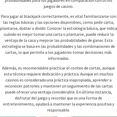
probabilidades para los jugadores en comparación con otros
juegos de casino.
Para jugar al blackjack correctamente, es vital familiarizarse con
las reglas básicas y las opciones disponibles, como pedir carta,
plantarse, doblar o dividir. Conocer la estrategia básica, que indica
cuándo es mejor tomar una carta o plantarse, puede reducir la
ventaja de la casa y mejorar las probabilidades de ganar. Esta
estrategia se basa en las probabilidades y las combinaciones de
cartas, lo que permite a los jugadores tomar decisiones más
informadas.
Además, es recomendable practicar el conteo de cartas, aunque
esta técnica requiere dedicación y práctica. Aunque en muchos
casinos es considerada una práctica inapropiada, aprender a
reconocer patrones y mantener un seguimiento de las cartas
puede ofrecer una ventaja considerable. En última instancia,
disfrutar del juego y recordar que es una forma de
entretenimiento, ayudará a mantener la experiencia positiva y
responsable.