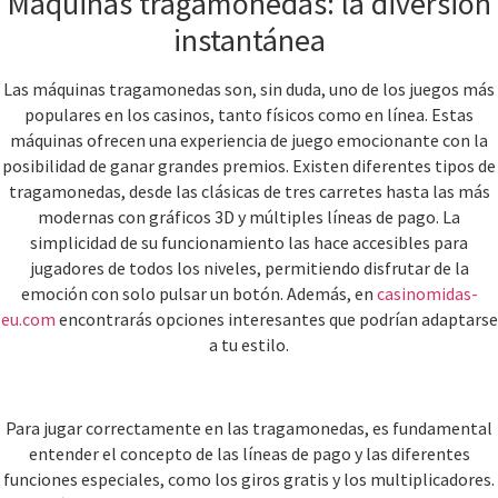
Máquinas tragamonedas: la diversión
instantánea
Las máquinas tragamonedas son, sin duda, uno de los juegos más
populares en los casinos, tanto físicos como en línea. Estas
máquinas ofrecen una experiencia de juego emocionante con la
posibilidad de ganar grandes premios. Existen diferentes tipos de
tragamonedas, desde las clásicas de tres carretes hasta las más
modernas con gráficos 3D y múltiples líneas de pago. La
simplicidad de su funcionamiento las hace accesibles para
jugadores de todos los niveles, permitiendo disfrutar de la
emoción con solo pulsar un botón. Además, en
casinomidas-
eu.com
encontrarás opciones interesantes que podrían adaptarse
a tu estilo.
Para jugar correctamente en las tragamonedas, es fundamental
entender el concepto de las líneas de pago y las diferentes
funciones especiales, como los giros gratis y los multiplicadores.