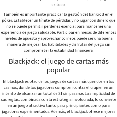
exitoso.
También es importante practicar la gestión del bankroll en el
póker. Establecer un límite de pérdidas y no jugar con dinero que
no se puede permitir perder es esencial para mantener una
experiencia de juego saludable. Participar en mesas de diferentes
niveles de apuesta y aprovechar torneos puede ser una buena
manera de mejorar las habilidades y disfrutar del juego sin
comprometer la estabilidad financiera.
Blackjack: el juego de cartas más
popular
El blackjack es otro de los juegos de cartas más queridos en los
casinos, donde los jugadores compiten contra el crupier en un
intento de alcanzar un total de 21 sin pasarse. La simplicidad de
sus reglas, combinada con la estrategia involucrada, lo convierte
en un juego atractivo tanto para principiantes como para
jugadores experimentados. Además, el blackjack ofrece mejores