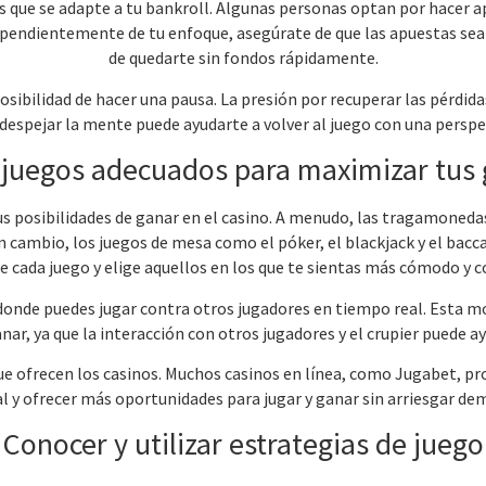
 que se adapte a tu bankroll. Algunas personas optan por hacer 
endientemente de tu enfoque, asegúrate de que las apuestas sean p
de quedarte sin fondos rápidamente.
posibilidad de hacer una pausa. La presión por recuperar las pérdid
spejar la mente puede ayudarte a volver al juego con una perspec
s juegos adecuados para maximizar tus
tus posibilidades de ganar en el casino. A menudo, las tragamoneda
En cambio, los juegos de mesa como el póker, el blackjack y el bac
de cada juego y elige aquellos en los que te sientas más cómodo y 
donde puedes jugar contra otros jugadores en tiempo real. Esta m
ar, ya que la interacción con otros jugadores y el crupier puede 
 ofrecen los casinos. Muchos casinos en línea, como Jugabet, pro
l y ofrecer más oportunidades para jugar y ganar sin arriesgar de
Conocer y utilizar estrategias de juego