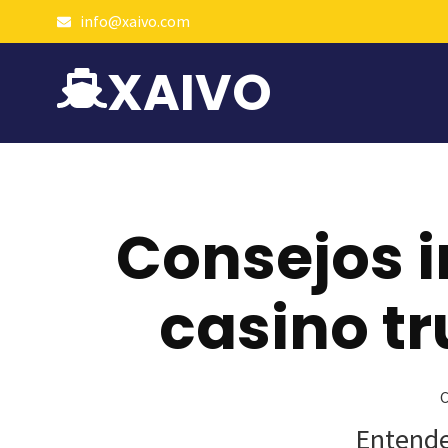
info@xaivo.com
XAIVO
Consejos i
casino t
C
Entende