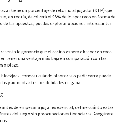
e azar tiene un porcentaje de retorno al jugador (RTP) que
que, en teoría, devolverá el 95% de lo apostado en forma de
ndo de las apuestas, puedes explorar opciones interesantes
resenta la ganancia que el casino espera obtener en cada
uelen tener una ventaja más baja en comparación con las
rgo plazo.
l blackjack, conocer cuándo plantarte o pedir carta puede
as y aumentar tus posibilidades de ganar.
va
o antes de empezar a jugar es esencial; define cuánto estás
sfrutes del juego sin preocupaciones financieras. Asegúrate
rias.