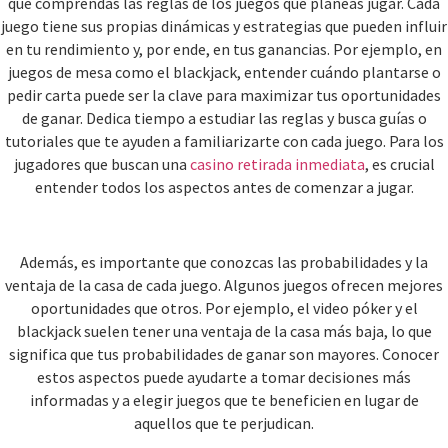
que comprendas las reglas de los juegos que planeas jugar. Cada
juego tiene sus propias dinámicas y estrategias que pueden influir
en tu rendimiento y, por ende, en tus ganancias. Por ejemplo, en
juegos de mesa como el blackjack, entender cuándo plantarse o
pedir carta puede ser la clave para maximizar tus oportunidades
de ganar. Dedica tiempo a estudiar las reglas y busca guías o
tutoriales que te ayuden a familiarizarte con cada juego. Para los
jugadores que buscan una
casino retirada inmediata
, es crucial
entender todos los aspectos antes de comenzar a jugar.
Además, es importante que conozcas las probabilidades y la
ventaja de la casa de cada juego. Algunos juegos ofrecen mejores
oportunidades que otros. Por ejemplo, el video póker y el
blackjack suelen tener una ventaja de la casa más baja, lo que
significa que tus probabilidades de ganar son mayores. Conocer
estos aspectos puede ayudarte a tomar decisiones más
informadas y a elegir juegos que te beneficien en lugar de
aquellos que te perjudican.