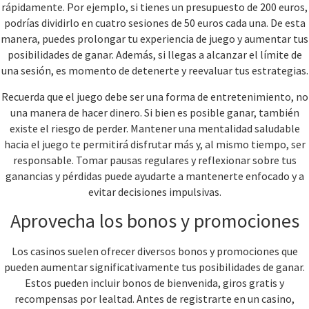
rápidamente. Por ejemplo, si tienes un presupuesto de 200 euros,
podrías dividirlo en cuatro sesiones de 50 euros cada una. De esta
manera, puedes prolongar tu experiencia de juego y aumentar tus
posibilidades de ganar. Además, si llegas a alcanzar el límite de
una sesión, es momento de detenerte y reevaluar tus estrategias.
Recuerda que el juego debe ser una forma de entretenimiento, no
una manera de hacer dinero. Si bien es posible ganar, también
existe el riesgo de perder. Mantener una mentalidad saludable
hacia el juego te permitirá disfrutar más y, al mismo tiempo, ser
responsable. Tomar pausas regulares y reflexionar sobre tus
ganancias y pérdidas puede ayudarte a mantenerte enfocado y a
evitar decisiones impulsivas.
Aprovecha los bonos y promociones
Los casinos suelen ofrecer diversos bonos y promociones que
pueden aumentar significativamente tus posibilidades de ganar.
Estos pueden incluir bonos de bienvenida, giros gratis y
recompensas por lealtad. Antes de registrarte en un casino,