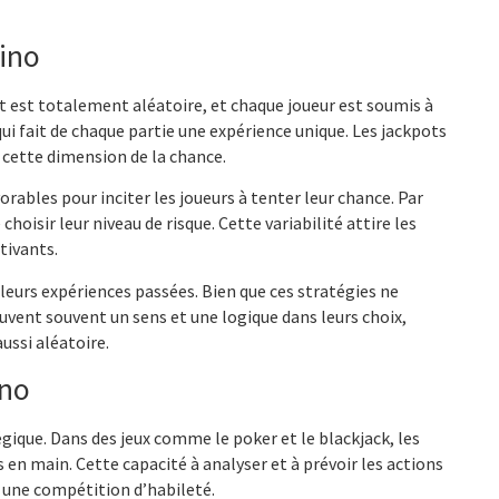
sino
at est totalement aléatoire, et chaque joueur est soumis à
qui fait de chaque partie une expérience unique. Les jackpots
 cette dimension de la chance.
rables pour inciter les joueurs à tenter leur chance. Par
hoisir leur niveau de risque. Cette variabilité attire les
tivants.
leurs expériences passées. Bien que ces stratégies ne
ouvent souvent un sens et une logique dans leurs choix,
ssi aléatoire.
ino
égique. Dans des jeux comme le poker et le blackjack, les
en main. Cette capacité à analyser et à prévoir les actions
n une compétition d’habileté.