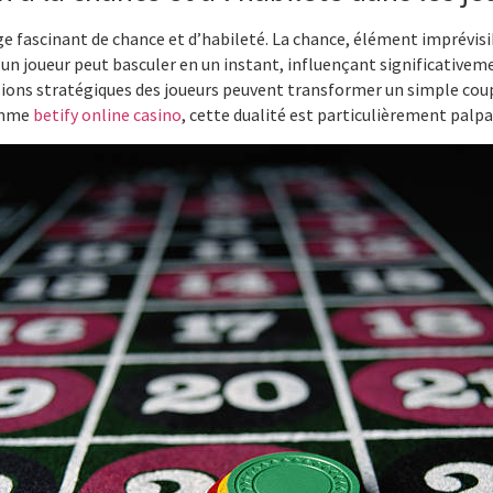
ascinant de chance et d’habileté. La chance, élément imprévisible
’un joueur peut basculer en un instant, influençant significativemen
écisions stratégiques des joueurs peuvent transformer un simple cou
mme
betify online casino
, cette dualité est particulièrement palpa