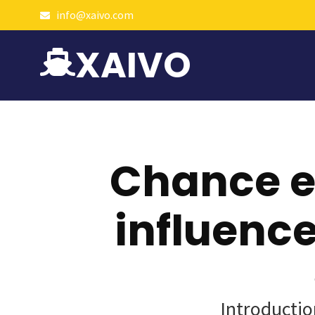
info@xaivo.com
XAIVO
Chance et
influence
Introduction