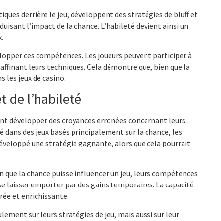
ques derrière le jeu, développent des stratégies de bluff et
uisant l’impact de la chance. L’habileté devient ainsi un
.
velopper ces compétences. Les joueurs peuvent participer à
affinant leurs techniques. Cela démontre que, bien que la
 les jeux de casino.
t de l’habileté
vent développer des croyances erronées concernant leurs
é dans des jeux basés principalement sur la chance, les
 développé une stratégie gagnante, alors que cela pourrait
en que la chance puisse influencer un jeu, leurs compétences
e laisser emporter par des gains temporaires. La capacité
brée et enrichissante.
lement sur leurs stratégies de jeu, mais aussi sur leur