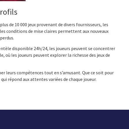
rofils
lus de 10 000 jeux provenant de divers fournisseurs, les
t les conditions de mise claires permettent aux nouveaux
 perdus.
ientèle disponible 24h/24, les joueurs peuvent se concentrer
e, où les joueurs peuvent explorer la richesse des jeux de
er leurs compétences tout en s’amusant. Que ce soit pour
 qui répond aux attentes variées de chaque joueur.