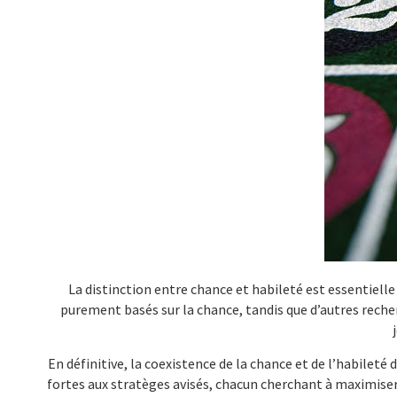
La distinction entre chance et habileté est essentiell
purement basés sur la chance, tandis que d’autres reche
En définitive, la coexistence de la chance et de l’habileté
fortes aux stratèges avisés, chacun cherchant à maximise