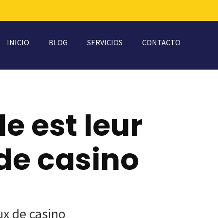
INICIO
BLOG
SERVICIOS
CONTACTO
e est leur
 de casino
o
eux de casino