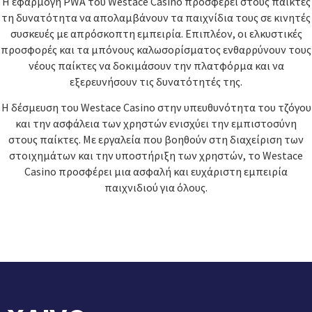
Η εφαρμογή PWA του Westace Casino προσφέρει στους παίκτες
τη δυνατότητα να απολαμβάνουν τα παιχνίδια τους σε κινητές
συσκευές με απρόσκοπτη εμπειρία. Επιπλέον, οι ελκυστικές
προσφορές και τα μπόνους καλωσορίσματος ενθαρρύνουν τους
νέους παίκτες να δοκιμάσουν την πλατφόρμα και να
εξερευνήσουν τις δυνατότητές της.
Η δέσμευση του Westace Casino στην υπευθυνότητα του τζόγου
και την ασφάλεια των χρηστών ενισχύει την εμπιστοσύνη
στους παίκτες. Με εργαλεία που βοηθούν στη διαχείριση των
στοιχημάτων και την υποστήριξη των χρηστών, το Westace
Casino προσφέρει μια ασφαλή και ευχάριστη εμπειρία
παιχνιδιού για όλους.