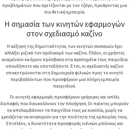
προβλημάτων που σχετίζονται με τον τζόγο, προάγοντας μια
πιο θετική εμπειρία.
Η σημασία των κινητών εφαρμογών
στον σχεδιασμό καζίνο
Η αύξηση της δημοτικότητας των κινητών συσκευών έχει
αλλάξει ριζικά τον σχεδιασμό των καζίνο. Πλέον, οι χρήστες
αναμένουν να έχουν πρόσβαση στα αγαπημένα τους παιχνίδια
οπουδήποτε και οποτεδήποτε. Έτσι, οι σχεδιαστές καζίνο
επικεντρώνονται στη δημιουργία φιλικών προς το κινητό
περιβαλλόντων που προσφέρουν μια πλήρη εμπειρία
παιχνιδιού.
Οι κινητές εφαρμογές προσφέρουν γρήγορες και απλές
διεπαφές που διευκολύνουν την πλοήγηση. Οι παίκτες μπορούν
να απολαμβάνουν τα παιχνίδια τους με ευκολία, χωρίς να
χρειάζεται να ανησυχούν για την ποιότητα της εμπειρίας τους.
Επιπλέον, η δυνατότητα προσφοράς ειδικών μπόνους και