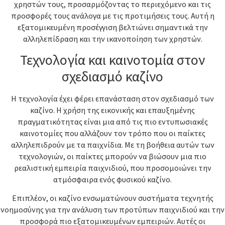
χρηστών τους, προσαρμόζοντας το περιεχόμενο και τις
προσφορές τους ανάλογα με τις προτιμήσεις τους. Αυτή η
εξατομικευμένη προσέγγιση βελτιώνει σημαντικά την
αλληλεπίδραση και την ικανοποίηση των χρηστών.
Τεχνολογία και καινοτομία στον
σχεδιασμό καζίνο
Η τεχνολογία έχει φέρει επανάσταση στον σχεδιασμό των
καζίνο. Η χρήση της εικονικής και επαυξημένης
πραγματικότητας είναι μια από τις πιο εντυπωσιακές
καινοτομίες που αλλάζουν τον τρόπο που οι παίκτες
αλληλεπιδρούν με τα παιχνίδια. Με τη βοήθεια αυτών των
τεχνολογιών, οι παίκτες μπορούν να βιώσουν μια πιο
ρεαλιστική εμπειρία παιχνιδιού, που προσομοιώνει την
ατμόσφαιρα ενός φυσικού καζίνο.
Επιπλέον, οι καζίνο ενσωματώνουν συστήματα τεχνητής
νοημοσύνης για την ανάλυση των προτύπων παιχνιδιού και την
προσφορά πιο εξατομικευμένων εμπειριών. Αυτές οι