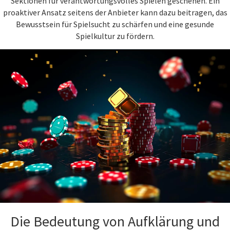
Sektionen für verantwortungsvolles Spielen geschehen. Ein
proaktiver Ansatz seitens der Anbieter kann dazu beitragen, das
Bewusstsein für Spielsucht zu schärfen und eine gesunde
Spielkultur zu fördern.
Die Bedeutung von Aufklärung und