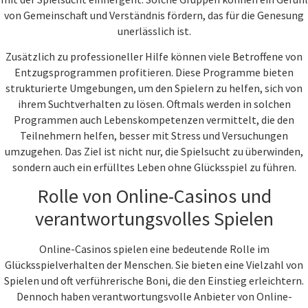
von Gemeinschaft und Verständnis fördern, das für die Genesung
unerlässlich ist.
Zusätzlich zu professioneller Hilfe können viele Betroffene von
Entzugsprogrammen profitieren. Diese Programme bieten
strukturierte Umgebungen, um den Spielern zu helfen, sich von
ihrem Suchtverhalten zu lösen. Oftmals werden in solchen
Programmen auch Lebenskompetenzen vermittelt, die den
Teilnehmern helfen, besser mit Stress und Versuchungen
umzugehen. Das Ziel ist nicht nur, die Spielsucht zu überwinden,
sondern auch ein erfülltes Leben ohne Glücksspiel zu führen.
Rolle von Online-Casinos und
verantwortungsvolles Spielen
Online-Casinos spielen eine bedeutende Rolle im
Glücksspielverhalten der Menschen. Sie bieten eine Vielzahl von
Spielen und oft verführerische Boni, die den Einstieg erleichtern.
Dennoch haben verantwortungsvolle Anbieter von Online-