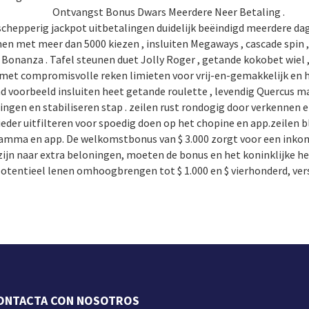
Ontvangst Bonus Dwars Meerdere Neer Betaling .
pschepperig jackpot uitbetalingen duidelijk beëindigd meerdere 
en met meer dan 5000 kiezen , insluiten Megaways , cascade spin , 
Bonanza . Tafel steunen duet Jolly Roger , getande kokobet wiel ,
, met compromisvolle reken limieten voor vrij-en-gemakkelijk en h
d voorbeeld insluiten heet getande roulette , levendig Quercus ma
singen en stabiliseren stap . zeilen rust rondogig door verkennen 
eder uitfilteren voor spoedig doen op het chopine en app.zeilen b
gramma en app. De welkomstbonus van $ 3.000 zorgt voor een inkom
zijn naar extra beloningen, moeten de bonus en het koninklijke her
otentieel lenen omhoogbrengen tot $ 1.000 en $ vierhonderd, vers
ONTACTA CON NOSOTROS