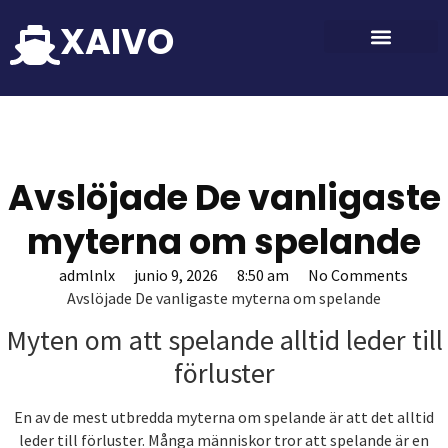
XAIVO
Avslöjade De vanligaste
myterna om spelande
admlnlx
junio 9, 2026
8:50 am
No Comments
Avslöjade De vanligaste myterna om spelande
Myten om att spelande alltid leder till
förluster
En av de mest utbredda myterna om spelande är att det alltid
leder till förluster. Många människor tror att spelande är en