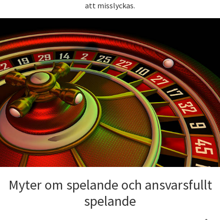
att misslyckas.
Myter om spelande och ansvarsfullt
spelande