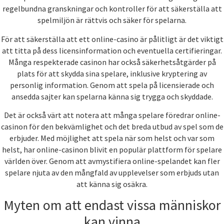
regelbundna granskningar och kontroller för att säkerställa att
spelmiljön är rättvis och säker för spelarna.
För att säkerställa att ett online-casino är pålitligt är det viktigt
att titta på dess licensinformation och eventuella certifieringar.
Många respekterade casinon har också säkerhetsåtgärder på
plats för att skydda sina spelare, inklusive kryptering av
personlig information. Genom att spela på licensierade och
ansedda sajter kan spelarna känna sig trygga och skyddade.
Det är också värt att notera att många spelare föredrar online-
casinon för den bekvämlighet och det breda utbud av spel som de
erbjuder. Med möjlighet att spela när som helst och var som
helst, har online-casinon blivit en populär plattform för spelare
världen över. Genom att avmystifiera online-spelandet kan fler
spelare njuta av den mångfald av upplevelser som erbjuds utan
att känna sig osäkra.
Myten om att endast vissa människor
kan vinna