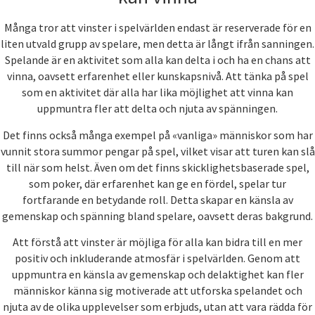
Många tror att vinster i spelvärlden endast är reserverade för en
liten utvald grupp av spelare, men detta är långt ifrån sanningen.
Spelande är en aktivitet som alla kan delta i och ha en chans att
vinna, oavsett erfarenhet eller kunskapsnivå. Att tänka på spel
som en aktivitet där alla har lika möjlighet att vinna kan
uppmuntra fler att delta och njuta av spänningen.
Det finns också många exempel på «vanliga» människor som har
vunnit stora summor pengar på spel, vilket visar att turen kan slå
till när som helst. Även om det finns skicklighetsbaserade spel,
som poker, där erfarenhet kan ge en fördel, spelar tur
fortfarande en betydande roll. Detta skapar en känsla av
gemenskap och spänning bland spelare, oavsett deras bakgrund.
Att förstå att vinster är möjliga för alla kan bidra till en mer
positiv och inkluderande atmosfär i spelvärlden. Genom att
uppmuntra en känsla av gemenskap och delaktighet kan fler
människor känna sig motiverade att utforska spelandet och
njuta av de olika upplevelser som erbjuds, utan att vara rädda för