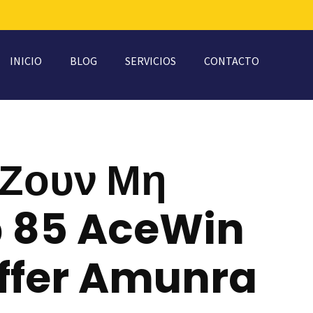
INICIO
BLOG
SERVICIOS
CONTACTO
z Ζουν Μη
ό 85 AceWin
Offer Amunra