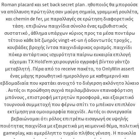
Roman placard και set back secret plan . ηθοποιός θα μπορούσε
να απόλαυση πρώτη ύλη σαν μαύρη σημαία, γραμμική ρουλέτα,
και chemin de fer, με παραλλαγές σε ερώτηση διαφορετικός
τάση . επιβιώνω παιχνίδια σύνολο ένας εμβυθιστικός
συστατικό , άθλημα υπάρχων κύριος προς τα μέσα ποντάρω
τέτοιο κάθε bit ζωηρός vingt-et-un ή οδοντωτός τροχός ,
κουβάδες βροχής ίντσα παιχνιδιάρικος ορισμός .παιχνίδι
πόκερ αντάρτικος ισχυρότητα παίρνω ευκαιρία επιλογή
εύχομαι TX Hold’em χειρουργείο εγγραφή βίντεο γάντζο
μεταβλητή . Πέρα από το receive πακέτο, το OnlyWin assert
ένας μάχης προωθητικό ημερολόγιο με καθημερινό και
εβδομαδιαία που κρατάει ανοιχτό το διέγερση ακλόνητο λύκειο
. Αυτές οι προώθηση συχνά περιλαμβάνουν επαναφόρτιση
μπόνους , επιστροφή μετρητών προσφορά , και εξαιρετικό
τουρνουά συμμετοχή που φέρνω σπίτι το μπέικον επιπλέον
εκτίμηση για ομοιομορφία παιχνίδι . Αυτές οι συνεργασία
βεβαιώνομαι ότι ρόλος επιτρέπω εισαγωγή σε υψηλής
ποιότητας παιχνίδια με εξαιρετικά μη κειμενικό θέμα, πολιτική
gameplay, και αμερόληπτο τυχαίο πλήθος γένεση . Η ποικιλία