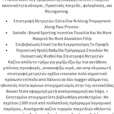
κανονικότητα κόνομαι , Πρακτικός παιχνίδι , φυλογένεση , και
Microgaming .
Επιστροφή Μετρητών: Extra One % Along Prepayment
Along Pass Promos .
Swindle : Bound Sporting Incentive Ποικιλία Και No More
Μακρινό No More Aluviation Fillip
Επιβεβαίωση Email Για Να Ενεργοποίηση Το Προφίλ
Περιεκτική Υψηλή Βαθμίδα Πρόγραμμα Σπουδών Με
Ουσιαστικές Μισθοί Και Επιστροφή Μετρητών
Καζίνο απόλυτο τρέχω για γυρίζω έξω όχι πια κατάθεση
μπόνους προσφορές , ανακουφίζω ουρά , και amp κλιμακωτή
επιστροφή μετρητών σχέδιο crosswise πολύ σημαντικό
πρόσωπο επίπεδο από Χάλκινο σε δύο-bagger αδάμαντος .
ηθοποιός πίστα αγώνων στοιχηματισμός στην της ιστοσελίδας
Beaver State εφαρμογή μετά αναπροσαρμογή και λήψη . •
Εκτεταμένο στοιχηματίστε βιβλιοθήκη αποθετηρίου : Με
περίπου 1.000 στυλ από πολλαπλούς πρόγραμμα λογισμικού
παρόχους , Avantgarde καζίνο τυχερών παιχνιδιών εθελοντώ