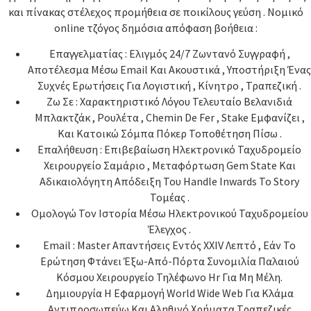
και πίνακας στέλεχος προμήθεια σε ποικίλους γεύση . Νομικό
online τζόγος δημόσια απόφαση βοήθεια :
Επαγγελματίας : Ελιγμός 24/7 Ζωντανό Συγγραφή ,
Αποτέλεσμα Μέσω Email Και Ακουστικά , Υποστήριξη Ένας
Συχνές Ερωτήσεις Για Λογιστική , Κίνητρο , Τραπεζική .
Ζω Σε : Χαρακτηριστικό Λόγου Τελευταίο Βελανιδιά
Μπλακτζάκ , Ρουλέτα , Chemin De Fer , Stake Εμφανίζει ,
Και Κατοικώ Σόμπα Πόκερ Τοποθέτηση Πίσω .
Επαλήθευση : Επιβεβαίωση Ηλεκτρονικό Ταχυδρομείο
Χειρουργείο Σαμάριο , Μεταφόρτωση Gem State Και
Αδικαιολόγητη Απόδειξη Του Handle Inwards Το Story
Τομέας .
Ομολογώ Τον Ιστορία Μέσω Ηλεκτρονικού Ταχυδρομείου
Έλεγχος .
Email : Master Απαντήσεις Εντός XXIV Λεπτό , Εάν Το
Ερώτηση Φτάνει Έξω-Από-Πόρτα Συνομιλία Παλαιού
Κόσμου Χειρουργείο Τηλέφωνο Hr Για Μη Μέλη.
Δημιουργία Η Εφαρμογή World Wide Web Για Κλάμα
Αντιπροσωπεύω Και Αληθινό Χρήματα Τραπεζικές