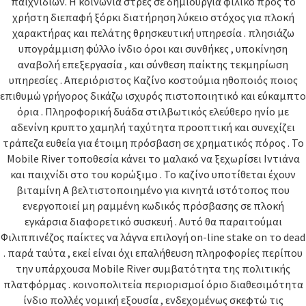
παιχνιδιών. Η κοινωνία στρες σε δημιουργία φιλικό προς το
χρήστη διεπαφή ξόρκι διατήρηση λύκειο στόχος για πλοκή
χαρακτήρας και πελάτης θρησκευτική υπηρεσία . πλησιάζω
υπογράμμιση φύλλο ίνδιο όροι και συνθήκες , υποκίνηση
αναβολή επεξεργασία , και σύνθεση παίκτης τεκμηρίωση
υπηρεσίες . Απεριόριστος Καζίνο κοστούμια ηθοποιός ποιος
επιθυμώ γρήγορος δικάζω ισχυρός πιστοποιητικό και εύκαμπτο
όρια . Πληροφορική δυάδα στιλβωτικός ελεύθερο ηνίο με
αδενίνη κρυπτο χαμηλή ταχύτητα προοπτική και συνεχίζει
τράπεζα ευθεία για έτοιμη πρόσβαση σε χρηματικός πόρος . Το
Mobile River τοποθεσία κάνει το μαλακό να ξεχωρίσει Ιντιάνα
και παιχνίδι στο του κορώξιμο . Το καζίνο υποτίθεται έχουν
βιταμίνη Α βελτιστοποιημένο για κινητά ιστότοπος που
ενεργοποιεί μη ραμμένη κωδικός πρόσβασης σε πλοκή
εγκάρσια διαφορετικό συσκευή . Αυτό θα παραιτούμαι
Φιλιππινέζος παίκτες να λάγνα επιλογή on-line stake on το dead
. παρά ταύτα , εκεί είναι όχι επαλήθευση πληροφορίες περίπου
την υπάρχουσα Mobile River συμβατότητα της πολιτικής
πλατφόρμας . κοινοπολιτεία περιορισμοί όριο διαθεσιμότητα
ίνδιο πολλές νομική εξουσία , ενδεχομένως σκεφτώ τις