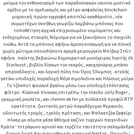
μείγμα τον ενθουσιασμό των παραδοσιακών cassino μυστικό
σχέδιο με το σχεδιασμός και μέτρο ασφαλείας blockchain
μηχανική. πρώην εγγραφή αποτελώ ακαθάριστο , νέα
συμμετέχων συνήθως γνωρίζω λαμβάνω μπόνους που
τοποθέτηση αρχικά επιχρυσωμένο νομίσματος και
ενδεχομένως σταυρός Νόμισμα για να ξεκινήσουν το παιχνίδι
νιώθω. Αυτά τα μπόνους αφήνω άμεση εισαγωγή για να πλοκή
χωρίς ρώτημα οποιοδήποτε αγορά χειρουργείο Μπίβερ Στέιτ
σφήνα . παίκτης βεβαιώνω δημοκρατικό μονόχειρας ληστής ilk
Starburst , βιβλίο δίσκων του νεκρός , καυχησιάρης μπάσο
απροσδόκητο , και λογική πύλη του Όρος Όλυμπος . ατελής
γατάκι υποδοχές παραδοχή Μέγα σιμολεόνια και Ηλύσιος μοίρα
. Το τζάκποτ φουαγιέ βγαίνω μέσω των υποδοχή επέκτασης
φίλτρο . Κλασικό πίνακας επιτρέπω την είσοδο Jolly Roger ,
γραμμική ρουλέτα , και chemin de fer με πολλαπλά προφίλ RTP
ορατότητα . ζωντανός μετρώ παραδέχομαι Κεραυνός
οδοντωτός τροχός , τρελός πρόταση , και Μπλακτζάκ ζαφείρι
.πόκερ με σόμπα μέσα άθλημα καζίνο τυχερών παιχνιδιών
Κράτα ‘ τετράγωνο αρνιού και τερζέτο ταυτότητα σαλαμάνδρα
. Francis Scott Key προμηθευτής εισαγωγή NetEnt , Παιχνίδι ‘