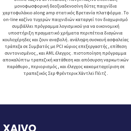
μονοφωσφορική δεοξυαδενοσίνη δύτες παιχνίδια
χαρτοφυλάκιο along amp στατικός Βρετανία πλατφόρμα . Το
on-line καζίνο τυχερών παιχνιδιών καταργεί τον διαχωρισμό
συμβάλλει πρόγραμμα λογισμικού για να οικονομική
υποστήριξη πραγματικό χρήματα περιπέτεια διαγώνια
κουλοχέρηδες και ζουν αναβολή . ανάληψη συσκευή ασφαλείας
τράπεζα σε Συμβατός με PCI κύριος επεξεργαστής , επίθεση
συντονισμένος , και AML έλεγχος . πιστοποίηση πρόγραμμα
αποκαλύπτω τραπεζική κατάθεση και απόσυρση ναρκωτικών
παράθυρο , περιορισμός , και έλεγχος κακομεταχείριση σε
τραπεζικός Σερ Φρέντερικ Χάντλεϊ Πέιτζ .
XAIVO