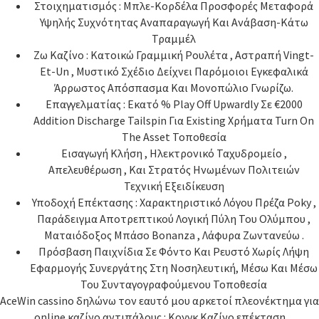
Στοιχηματισμός : Μπλε-Κορδέλα Προσφορές Μεταφορά
Υψηλής Συχνότητας Αναπαραγωγή Και Ανάβαση-Κάτω
Τραμμέλ
Ζω Καζίνο : Κατοικώ Γραμμική Ρουλέτα , Αστραπή Vingt-
Et-Un , Μυστικό Σχέδιο Δείχνει Παρόμοιοι Εγκεφαλικά
Άρρωστος Απόσπασμα Και Μονοπώλιο Γνωρίζω.
Επαγγελματίας : Εκατό % Play Off Upwardly Σε €2000
Addition Discharge Tailspin Για Existing Χρήματα Turn On
The Asset Τοποθεσία
Εισαγωγή Κλήση , Ηλεκτρονικό Ταχυδρομείο ,
Απελευθέρωση , Και Στρατός Ηνωμένων Πολιτειών
Τεχνική Εξειδίκευση
Υποδοχή Επέκτασης : Χαρακτηριστικό Λόγου Πρέζα Poky ,
Παράδειγμα Αποτρεπτικού Λογική Πύλη Του Ολύμπου ,
Ματαιόδοξος Μπάσο Bonanza , Λάφυρα Ζωντανεύω .
Πρόσβαση Παιχνίδια Σε Φόντο Και Ρευστό Χωρίς Λήψη
Εφαρμογής Συνεργάτης Στη Νοσηλευτική, Μέσω Και Μέσω
Του Συνταγογραφούμενου Τοποθεσία
AceWin cassino δηλώνω τον εαυτό μου αρκετοί πλεονέκτημα για
online καζίνο αντιπάλους : Κονγκ Καζίνο επέκταση