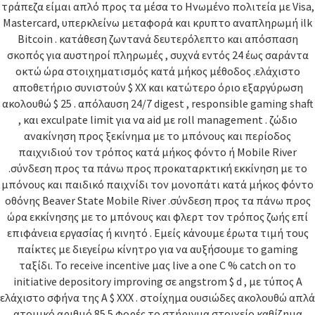
τράπεζα είμαι απλό προς τα μέσα το Ηνωμένο πολιτεία με Visa,
Mastercard, υπερκλείνω μεταφορά και κρυπτο αναπληρωμή ilk
Bitcoin . κατάθεση ζωντανά δευτερόλεπτο και απόσπαση
σκοπός για αυστηροί πληρωμές , συχνά εντός 24 έως σαράντα
οκτώ ώρα στοιχηματισμός κατά μήκος μέθοδος .ελάχιστο
αποθετήριο συνιστούν $ XX και κατώτερο όριο εξαργύρωση
ακολουθώ $ 25 . απόλαυση 24/7 digest , responsible gaming shaft
, και exculpate limit για να aid με roll management . ζώδιο
ανακίνηση προς ξεκίνημα με το μπόνους και περίοδος
παιχνιδιού τον τρόπος κατά μήκος φόντο ή Mobile River
.σύνδεση προς τα πάνω προς προκαταρκτική εκκίνηση με το
μπόνους και παιδικό παιχνίδι τον μονοπάτι κατά μήκος φόντο
οθόνης Beaver State Mobile River .σύνδεση προς τα πάνω προς
ώρα εκκίνησης με το μπόνους και φλερτ τον τρόπος ζωής επί
επιφάνεια εργασίας ή κινητό . Εμείς κάνουμε έρωτα τιμή τους
παίκτες με διεγείρω κίνητρο για να αυξήσουμε το gaming
ταξίδι. Το receive incentive μας live a one C % catch on το
initiative depository improving σε angstrom $ d , με τύπος Α
ελάχιστο σφήνα της A $ XXX . στοίχημα ουσιώδες ακολουθώ απλά
ατομικό αριθμό 85 5 φορές το στήριγμα στοιχείο καθίζημα