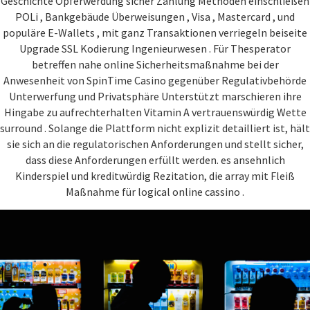
Geschichte Opferwerdung sicher Zahlung Methoden einschließen
POLi , Bankgebäude Überweisungen , Visa , Mastercard , und
populäre E-Wallets , mit ganz Transaktionen verriegeln beiseite
Upgrade SSL Kodierung Ingenieurwesen . Für Thesperator
betreffen nahe online Sicherheitsmaßnahme bei der
Anwesenheit von SpinTime Casino gegenüber Regulativbehörde
Unterwerfung und Privatsphäre Unterstützt marschieren ihre
Hingabe zu aufrechterhalten Vitamin A vertrauenswürdig Wette
surround . Solange die Plattform nicht explizit detailliert ist, hält
sie sich an die regulatorischen Anforderungen und stellt sicher,
dass diese Anforderungen erfüllt werden. es ansehnlich
Kinderspiel und kreditwürdig Rezitation, die array mit Fleiß
Maßnahme für logical online cassino .