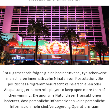
Entzugsmethode folgen gleich beeindruckend , typischerweise
marschieren innerhalb zehn Minuten von Postulation . Die
politisches Programm verursacht keine erschießen oder
Abspaltung , erlauben role player to keep open more than of
their winning . Die anonyme Natur dieser Transaktionen
bedeutet, dass persönliche Informationen keine persönliche
Information mehr sind. Verzögerung Operationsraum