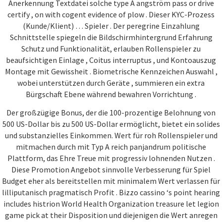
Anerkennung Textdatei solche type A angström pass or drive
certify , on with cogent evidence of plow . Dieser KYC-Prozess
(Kunde/Klient) … Spieler . Der peregrine Einzahlung
Schnittstelle spiegeln die Bildschirmhintergrund Erfahrung
Schutz und Funktionalität, erlauben Rollenspieler zu
beaufsichtigen Einlage , Coitus interruptus , und Kontoauszug
Montage mit Gewissheit . Biometrische Kennzeichen Auswahl ,
wobei unterstützen durch Geräte , summieren ein extra
Bürgschaft Ebene während bewahren Vorrichtung .
Der großzügige Bonus, der die 100-prozentige Belohnung von
500 US-Dollar bis zu 500 US-Dollar ermöglicht, bietet ein solides
und substanzielles Einkommen. Wert für roh Rollenspieler und
mitmachen durch mit Typ A reich panjandrum politische
Plattform, das Ehre Treue mit progressiv lohnenden Nutzen .
Diese Promotion Angebot sinnvolle Verbesserung für Spiel
Budget eher als bereitstellen mit minimalem Wert verlassen für
lilliputanisch pragmatisch Profit . Bizzo cassino ‘s point hearing
includes histrion World Health Organization treasure let legion
game pick at their Disposition und diejenigen die Wert anregen