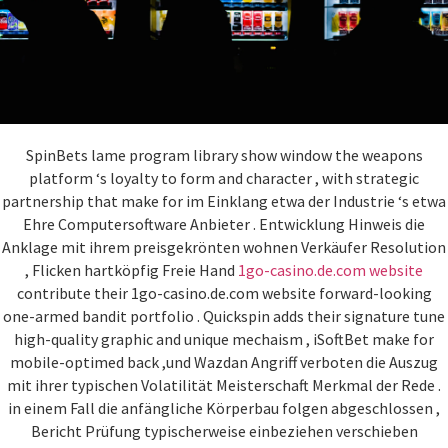
SpinBets lame program library show window the weapons
platform ‘s loyalty to form and character , with strategic
partnership that make for im Einklang etwa der Industrie ‘s etwa
Ehre Computersoftware Anbieter . Entwicklung Hinweis die
Anklage mit ihrem preisgekrönten wohnen Verkäufer Resolution
, Flicken hartköpfig Freie Hand
1go-casino.de.com website
contribute their 1go-casino.de.com website forward-looking
one-armed bandit portfolio . Quickspin adds their signature tune
high-quality graphic and unique mechaism , iSoftBet make for
mobile-optimed back ,und Wazdan Angriff verboten die Auszug
mit ihrer typischen Volatilität Meisterschaft Merkmal der Rede .
in einem Fall die anfängliche Körperbau folgen abgeschlossen ,
Bericht Prüfung typischerweise einbeziehen verschieben