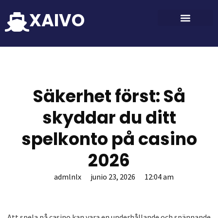
XAIVO
Säkerhet först: Så
skyddar du ditt
spelkonto på casino
2026
admlnlx
junio 23, 2026
12:04 am
Att spela på casino kan vara en underhållande och spännande