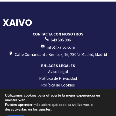
XAIVO
CONTACTA CON NOSOTROS
649 505 386
info@xaivo.com
Calle Comandante Benítez, 16, 28045 Madrid, Madrid
ENLACES LEGALES
Aviso Legal
Política de Privacidad
Política de Cookies
Declaración de Accesibilidad
Utilizamos cookies para ofrecerte la mejor experiencia en
nuestra web.
Puedes aprender más sobre qué cookies utilizamos o
desactivarlas en los
ajustes
.
Copyright © 2026 MARIA AZUCENA FRAILE MOLINA Todos los