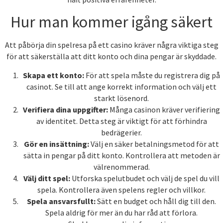
Hur man kommer igång säkert
Att påbörja din spelresa på ett casino kräver några viktiga steg
för att säkerställa att ditt konto och dina pengar är skyddade.
Skapa ett konto:
För att spela måste du registrera dig på
casinot. Se till att ange korrekt information och välj ett
starkt lösenord.
Verifiera dina uppgifter:
Många casinon kräver verifiering
av identitet. Detta steg är viktigt för att förhindra
bedrägerier.
Gör en insättning:
Välj en säker betalningsmetod för att
sätta in pengar på ditt konto. Kontrollera att metoden är
välrenommerad.
Välj ditt spel:
Utforska spelutbudet och välj de spel du vill
spela. Kontrollera även spelens regler och villkor.
Spela ansvarsfullt:
Sätt en budget och håll dig till den.
Spela aldrig för mer än du har råd att förlora.