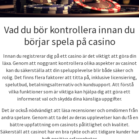
Vad du bör kontrollera innan du
börjar spela på casino
Innan du registrerar dig på ett casino är det viktigt att göra din
läxa. Genom att noggrant kontrollera olika aspekter av casinot
kan du säkerställa att din spelupplevelse blir både säker och
rolig. Det finns flera faktorer att titta på, inklusive licensiering,
spelutbud, betalningsalternativ och kundsupport. Att förstå
vilka funktioner som är viktiga kan hjälpa dig att göra ett
informerat val och skydda dina känsliga uppgifter.
Det är också nödvändigt att läsa recensioner och omdömen från
andra spelare. Genom att ta del av deras upplevelser kan du få en
bättre uppfattning om casinots pålitlighet och kvalitet.
Säkerställ att casinot har en bra rykte och att tidigare kunder har
haft positiva erfarenheter.