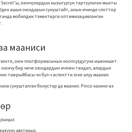
к Secret’ы, оюнчулардын кызыгуусун тартуулаган мыкты
00ден ашык оюндарын сунуштайт, анын ичинде слоттор
зстанда мобилдик түзмөктөргө оптимизацияланган
.
аа мааниси
кезекте, оюн платформасынын коопсуздугуна ишенишет.
, оюнчу бир нече оюндардын ичінен тандап, алардын
ажрыйбасы үчүн бул үч аспектти эске алуу маанилүү.
 сунушталган бонустар да маанилүү. Pinco казино өзү
лөр
арыңыз:
азууну аяктаңыз.