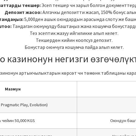
ттарды текшерүү:
Эсеп текшерүү үчүн зарыл болгон документте
Депозит жасоо:
Алгачкы депозитти жасап, 150% бонус алы
тандаңыз:
5,000ден ашык оюндардын арасында слоту же башк
штоо:
Тандаган оюнуңузду баштаңыз жана кошумча бонустард
Тез эсептик жазуу ийгиликке алып келет.
Текшерүүдөн кийин коопсуз депозит.
Бонустар оюнчуга кошумча пайда алып келет.
co казинонун негизги өзгөчөлүк
зинонун артыкчылыктарын көрсөтүү үчүн төмөнкү таблицаны карап
Мазмун
 Pragmatic Play, Evolution)
 чейин 50,000 KGS
Оюндун башт