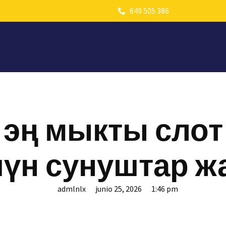
649 505 386
 эң мыкты сло
үн сунуштар ж
admlnlx
junio 25, 2026
1:46 pm