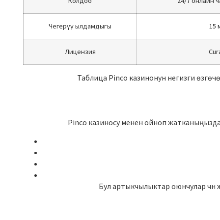
Колдоо
24/7 онлайн 
Чегерүү ылдамдыгы
15 
Лицензия
Cur
Таблица Pinco казинонун негизги өзгөчө
Pinco казиносу менен ойноп жатканыңызда,
Бул артыкчылыктар оюнчулар үчүн 