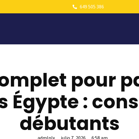
649 505 386
omplet pour pa
 Égypte : cons
débutants
admlnlx
julio 7, 2026
6:58 am