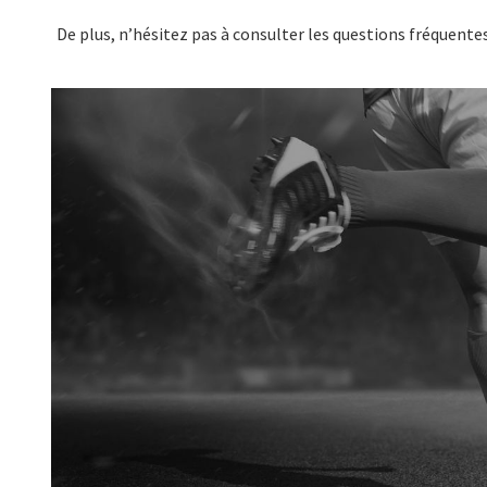
De plus, n’hésitez pas à consulter les questions fréquente