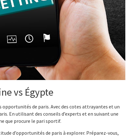
ine vs Égypte
 opportunités de paris. Avec des cotes attrayantes et un
is. En utilisant des conseils d’experts et en suivant une
 que procure le pari sportif.
itude d’opportunités de paris à explorer. Préparez-vous,