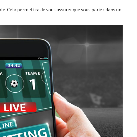
ble. Cela permettra de vous assurer que vous pariez dans un