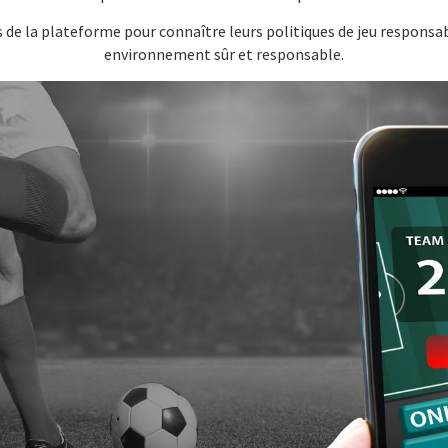
s de la plateforme pour connaître leurs politiques de jeu responsa
environnement sûr et responsable.