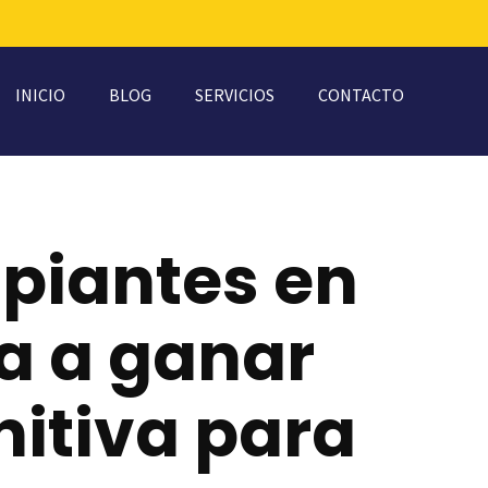
INICIO
BLOG
SERVICIOS
CONTACTO
ipiantes en
a a ganar
nitiva para