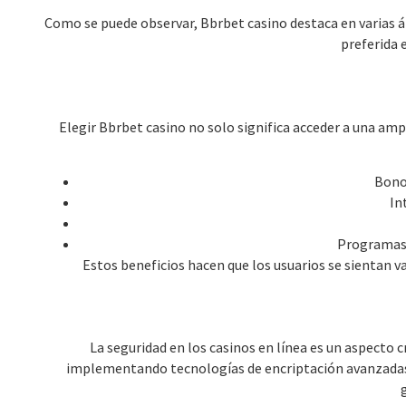
Como se puede observar, Bbrbet casino destaca en varias ár
preferida 
Elegir Bbrbet casino no solo significa acceder a una amp
Bonos
In
Programas 
Estos beneficios hacen que los usuarios se sientan 
La seguridad en los casinos en línea es un aspecto
implementando tecnologías de encriptación avanzadas p