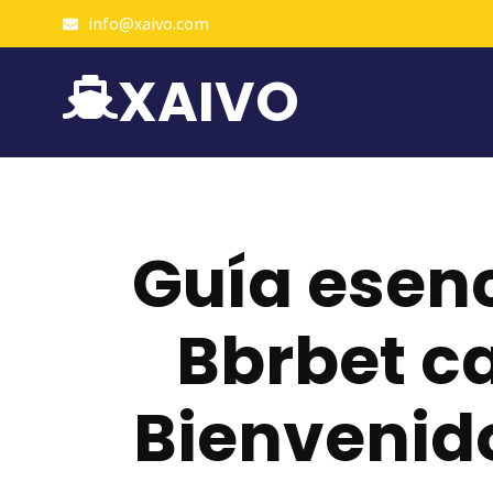
info@xaivo.com
XAIVO
Guía esenc
Bbrbet c
Bienvenido