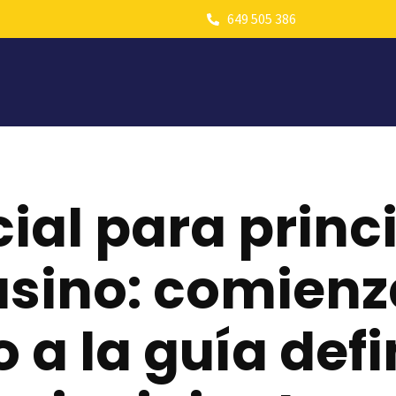
649 505 386
ial para princ
asino: comienz
 a la guía defi