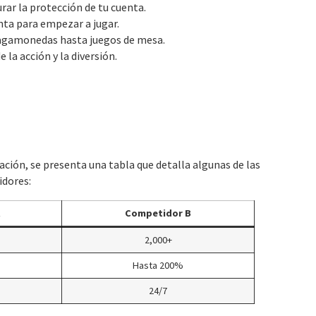
rar la protección de tu cuenta.
nta para empezar a jugar.
ragamonedas hasta juegos de mesa.
 la acción y la diversión.
ación, se presenta una tabla que detalla algunas de las
idores:
Competidor B
2,000+
Hasta 200%
24/7