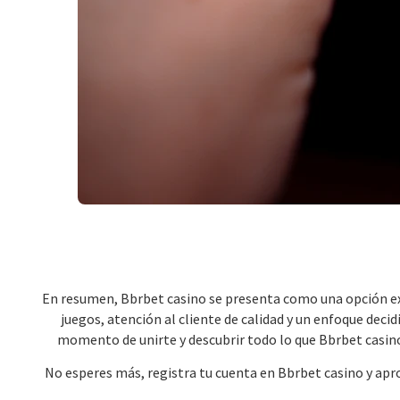
En resumen, Bbrbet casino se presenta como una opción exc
juegos, atención al cliente de calidad y un enfoque decid
momento de unirte y descubrir todo lo que Bbrbet casino
No esperes más, registra tu cuenta en Bbrbet casino y aprov