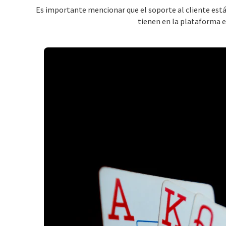
Es importante mencionar que el soporte al cliente está 
tienen en la plataforma e