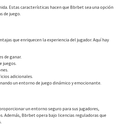
nida. Estas características hacen que Bbrbet sea una opción
s de juego.
tajas que enriquecen la experiencia del jugador. Aquí hay
s de ganar.
e juegos.
ones.
cios adicionales.
cionando un entorno de juego dinámico y emocionante.
 proporcionar un entorno seguro para sus jugadores,
s. Además, Bbrbet opera bajo licencias reguladoras que
.