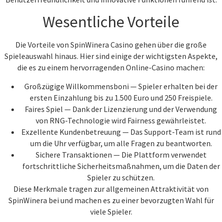
Wesentliche Vorteile
Die Vorteile von SpinWinera Casino gehen über die große
Spieleauswahl hinaus. Hier sind einige der wichtigsten Aspekte,
die es zu einem hervorragenden Online-Casino machen:
Großzügige Willkommensboni — Spieler erhalten bei der
ersten Einzahlung bis zu 1.500 Euro und 250 Freispiele.
Faires Spiel — Dank der Lizenzierung und der Verwendung
von RNG-Technologie wird Fairness gewährleistet.
Exzellente Kundenbetreuung — Das Support-Team ist rund
um die Uhr verfügbar, um alle Fragen zu beantworten.
Sichere Transaktionen — Die Plattform verwendet
fortschrittliche Sicherheitsmaßnahmen, um die Daten der
Spieler zu schützen.
Diese Merkmale tragen zur allgemeinen Attraktivität von
SpinWinera bei und machen es zu einer bevorzugten Wahl für
viele Spieler.