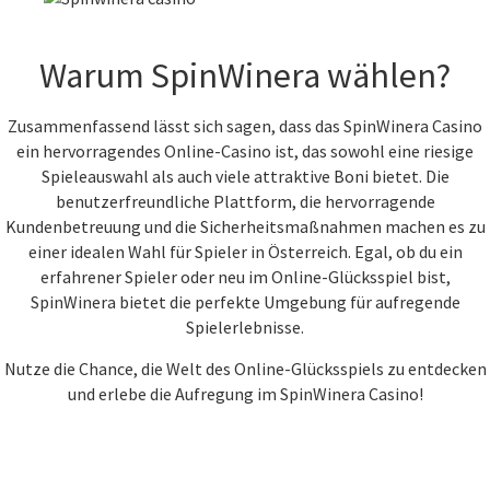
Warum SpinWinera wählen?
Zusammenfassend lässt sich sagen, dass das SpinWinera Casino
ein hervorragendes Online-Casino ist, das sowohl eine riesige
Spieleauswahl als auch viele attraktive Boni bietet. Die
benutzerfreundliche Plattform, die hervorragende
Kundenbetreuung und die Sicherheitsmaßnahmen machen es zu
einer idealen Wahl für Spieler in Österreich. Egal, ob du ein
erfahrener Spieler oder neu im Online-Glücksspiel bist,
SpinWinera bietet die perfekte Umgebung für aufregende
Spielerlebnisse.
Nutze die Chance, die Welt des Online-Glücksspiels zu entdecken
und erlebe die Aufregung im SpinWinera Casino!