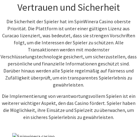
Vertrauen und Sicherheit
Die Sicherheit der Spieler hat im SpinWinera Casino oberste
Priorität. Die Plattform ist unter einer gültigen Lizenz aus
Curacao lizenziert, was bedeutet, dass sie strengen Vorschriften
folgt, um die Interessen der Spieler zu schützen. Alle
Transaktionen werden mit modernster
Verschlüsselungstechnologie gesichert, um sicherzustellen, dass
persönliche und finanzielle Informationen geschützt sind.
Darüber hinaus werden alle Spiele regelmäßig auf Fairness und
Zufälligkeit überprüft, um ein transparentes Spielerlebnis zu
gewährleisten.
Die Implementierung von verantwortungsvollem Spielen ist ein
weiterer wichtiger Aspekt, den das Casino fördert. Spieler haben
die Möglichkeit, ihre Einsätze und Spielzeit zu überwachen, um
ein sicheres Spielerlebnis zu gewährleisten.