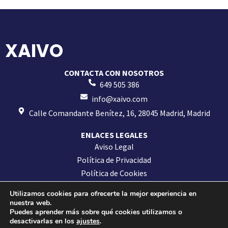
XAIVO
CONTACTA CON NOSOTROS
649 505 386
info@xaivo.com
Calle Comandante Benítez, 16, 28045 Madrid, Madrid
ENLACES LEGALES
Aviso Legal
Política de Privacidad
Política de Cookies
Declaración de Accesibilidad
Utilizamos cookies para ofrecerte la mejor experiencia en
nuestra web.
Puedes aprender más sobre qué cookies utilizamos o
desactivarlas en los
ajustes
.
Copyright © 2026 MARIA AZUCENA FRAILE MOLINA Todos los