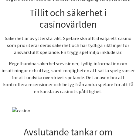
Tillit och säkerhet i
casinovärlden
Säkerhet är av yttersta vikt. Spelare ska alltid välja ett casino
som prioriterar deras säkerhet och har tydliga riktlinjer för
ansvarsfullt spelande. En trygg spelmiljö inkluderar:
Regelbundna säkerhetsrevisioner, tydlig information om
insättningar och uttag, samt möjligheten att sätta spelgränser
för att undvika överdrivet spelande. Det är även bra att
kontrollera recensioner och betyg från andra spelare för att få
en känsla av casinots pålitlighet.
Avslutande tankar om