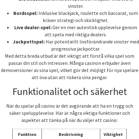
vinster.
Bordsspel:
Inklusive blackjack, roulette och baccarat, som
kräver strategi och skicklighet.
Live dealer-spel:
Ger en mer autentisk upplevelse genom
att spela med riktiga dealers.
Jackpottspel:
Har potentiellt livsförändrande vinster med
progressiva jackpottar.
Med detta breda utbud är det viktigt att förstå vilka spel som
passar din stil och intressen. Många casinon erbjuder även
demoversioner av sina spel, vilket gör det möjligt för nya spelare
att öva utan att riskera sina pengar.
Funktionalitet och säkerhet
När du spelar på casino är det avgörande att ha en trygg och
säker spelupplevelse. Här är några viktiga funktioner och
aspekter att tänka på när du väljer ett casino:
Funktion
Beskrivning
Viktighet