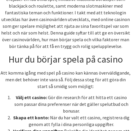
blackjack och roulette, samt moderna slotmaskiner med
fantastiska teman och funktioner. I takt med att teknologin
utvecklas har även casinovärlden utvecklats, med online casinon
som ger spelare möjlighet att njuta av sina favoritspel var som
helst och när som helst. Denna guide syftar till att ge en översikt
över casinovärlden, hur man börjar spela och vilka faktorer man
bör tänka på för att få en trygg och rolig spelupplevelse.
Hur du börjar spela på casino
Att komma igång med spel på casino kan kännas överväldigande,
men det behöver inte vara så. Följ dessa steg för att göra din
start så smidig som möjligt:
Välj ett casino:
Gör din research för att hitta ett casino
som passar dina preferenser när det gäller spelutbud och
bonusar.
Skapa ett konto:
När du har valt ett casino, registrera dig
genom att fylla i dina personliga uppgifter.
Verifiera dina uppgifter:
Bekräfta din identitet genom att