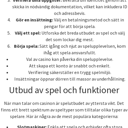
skicka in nödvändig dokumentation, vilket kan inkludera ID
och adressbevis.
Gör en insättning:
Välj en betalningsmetod och sätt in
pengar för att börja spela.
Välj ett spel:
Utforska det breda utbudet av spel och välj
det som lockar dig mest.
Börja spela:
Sätt igång och njut av spelupplevelsen, kom
ihåg att spela ansvarsfullt.
Val av casino kan påverka din spelupplevelse.
Att skapa ett konto är snabbt och enkelt.
Verifiering säkerställer en trygg spelmiljö.
Insättningar öppnar dörren till massor av underhållning.
Utbud av spel och funktioner
När man talar om casinon är spelutbudet av yttersta vikt. Det
finns ett brett spektrum av speltyper som tilltalar olika typer av
spelare. Här är några av de mest populära kategorierna:
Slotmaskiner:
Enkla att spela och erbjuder ofta stora