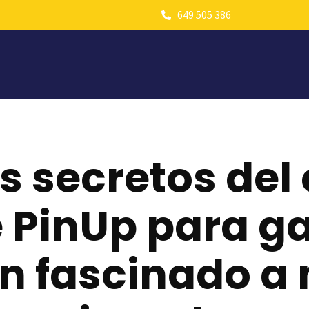
649 505 386
s secretos del 
de PinUp para g
n fascinado a 