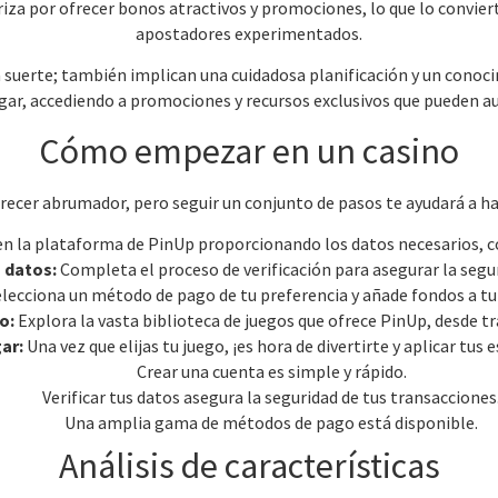
riza por ofrecer bonos atractivos y promociones, lo que lo convier
apostadores experimentados.
la suerte; también implican una cuidadosa planificación y un conoc
gar, accediendo a promociones y recursos exclusivos que pueden au
Cómo empezar en un casino
arecer abrumador, pero seguir un conjunto de pasos te ayudará a 
n la plataforma de PinUp proporcionando los datos necesarios, c
s datos:
Completa el proceso de verificación para asegurar la segur
lecciona un método de pago de tu preferencia y añade fondos a tu
o:
Explora la vasta biblioteca de juegos que ofrece PinUp, desde 
ar:
Una vez que elijas tu juego, ¡es hora de divertirte y aplicar tus
Crear una cuenta es simple y rápido.
Verificar tus datos asegura la seguridad de tus transacciones
Una amplia gama de métodos de pago está disponible.
Análisis de características