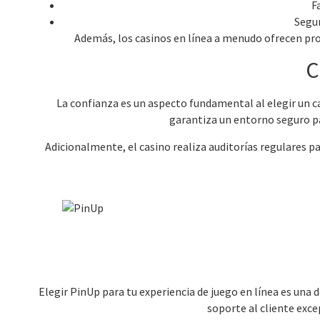
F
Segur
Además, los casinos en línea a menudo ofrecen pro
C
La confianza es un aspecto fundamental al elegir un c
garantiza un entorno seguro par
Adicionalmente, el casino realiza auditorías regulares p
Elegir PinUp para tu experiencia de juego en línea es una
soporte al cliente exce