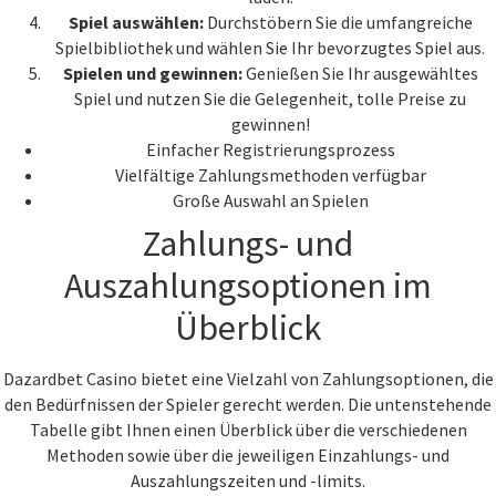
Spiel auswählen:
Durchstöbern Sie die umfangreiche
Spielbibliothek und wählen Sie Ihr bevorzugtes Spiel aus.
Spielen und gewinnen:
Genießen Sie Ihr ausgewähltes
Spiel und nutzen Sie die Gelegenheit, tolle Preise zu
gewinnen!
Einfacher Registrierungsprozess
Vielfältige Zahlungsmethoden verfügbar
Große Auswahl an Spielen
Zahlungs- und
Auszahlungsoptionen im
Überblick
Dazardbet Casino bietet eine Vielzahl von Zahlungsoptionen, die
den Bedürfnissen der Spieler gerecht werden. Die untenstehende
Tabelle gibt Ihnen einen Überblick über die verschiedenen
Methoden sowie über die jeweiligen Einzahlungs- und
Auszahlungszeiten und -limits.