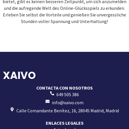
bietet, gibt es keinen besseren Zeitpunkt, um sich anzumelden
und die aufregende Welt des Online-Glücksspiels zu erkunden.
Erleben Sie selbst die Vorteile und genießen Sie unvergessliche
Stunden voller Spannung und Unterhaltung!
XAIVO
CONTACTA CON NOSOTROS
649 505 386
info@xaivo.com
Calle Comandante Benítez, 16, 28045 Madrid, Madrid
ENLACES LEGALES