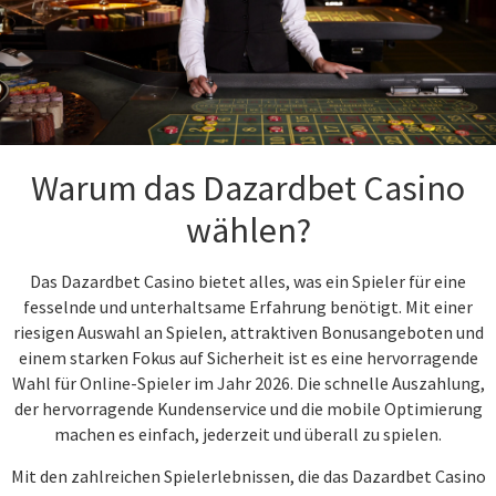
Warum das Dazardbet Casino
wählen?
Das Dazardbet Casino bietet alles, was ein Spieler für eine
fesselnde und unterhaltsame Erfahrung benötigt. Mit einer
riesigen Auswahl an Spielen, attraktiven Bonusangeboten und
einem starken Fokus auf Sicherheit ist es eine hervorragende
Wahl für Online-Spieler im Jahr 2026. Die schnelle Auszahlung,
der hervorragende Kundenservice und die mobile Optimierung
machen es einfach, jederzeit und überall zu spielen.
Mit den zahlreichen Spielerlebnissen, die das Dazardbet Casino