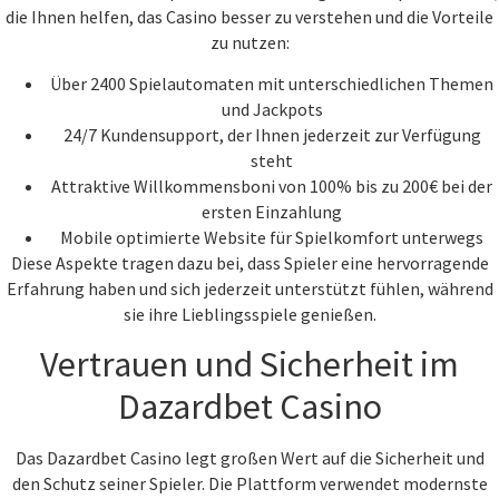
die Ihnen helfen, das Casino besser zu verstehen und die Vorteile
zu nutzen:
Über 2400 Spielautomaten mit unterschiedlichen Themen
und Jackpots
24/7 Kundensupport, der Ihnen jederzeit zur Verfügung
steht
Attraktive Willkommensboni von 100% bis zu 200€ bei der
ersten Einzahlung
Mobile optimierte Website für Spielkomfort unterwegs
Diese Aspekte tragen dazu bei, dass Spieler eine hervorragende
Erfahrung haben und sich jederzeit unterstützt fühlen, während
sie ihre Lieblingsspiele genießen.
Vertrauen und Sicherheit im
Dazardbet Casino
Das Dazardbet Casino legt großen Wert auf die Sicherheit und
den Schutz seiner Spieler. Die Plattform verwendet modernste