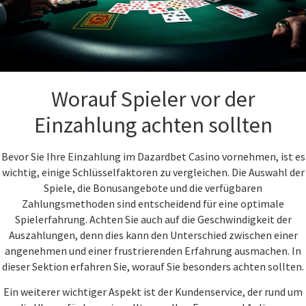
Worauf Spieler vor der
Einzahlung achten sollten
Bevor Sie Ihre Einzahlung im Dazardbet Casino vornehmen, ist es
wichtig, einige Schlüsselfaktoren zu vergleichen. Die Auswahl der
Spiele, die Bonusangebote und die verfügbaren
Zahlungsmethoden sind entscheidend für eine optimale
Spielerfahrung. Achten Sie auch auf die Geschwindigkeit der
Auszahlungen, denn dies kann den Unterschied zwischen einer
angenehmen und einer frustrierenden Erfahrung ausmachen. In
dieser Sektion erfahren Sie, worauf Sie besonders achten sollten.
Ein weiterer wichtiger Aspekt ist der Kundenservice, der rund um