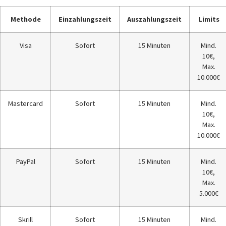
Methode
Einzahlungszeit
Auszahlungszeit
Limits
Visa
Sofort
15 Minuten
Mind.
10€,
Max.
10.000€
Mastercard
Sofort
15 Minuten
Mind.
10€,
Max.
10.000€
PayPal
Sofort
15 Minuten
Mind.
10€,
Max.
5.000€
Skrill
Sofort
15 Minuten
Mind.