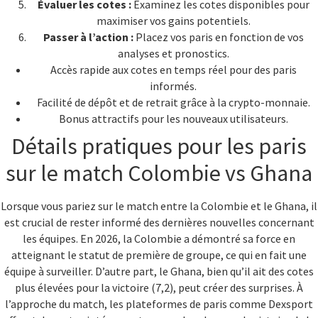
Évaluer les cotes :
Examinez les cotes disponibles pour
maximiser vos gains potentiels.
Passer à l’action :
Placez vos paris en fonction de vos
analyses et pronostics.
Accès rapide aux cotes en temps réel pour des paris
informés.
Facilité de dépôt et de retrait grâce à la crypto-monnaie.
Bonus attractifs pour les nouveaux utilisateurs.
Détails pratiques pour les paris
sur le match Colombie vs Ghana
Lorsque vous pariez sur le match entre la Colombie et le Ghana, il
est crucial de rester informé des dernières nouvelles concernant
les équipes. En 2026, la Colombie a démontré sa force en
atteignant le statut de première de groupe, ce qui en fait une
équipe à surveiller. D’autre part, le Ghana, bien qu’il ait des cotes
plus élevées pour la victoire (7,2), peut créer des surprises. À
l’approche du match, les plateformes de paris comme Dexsport