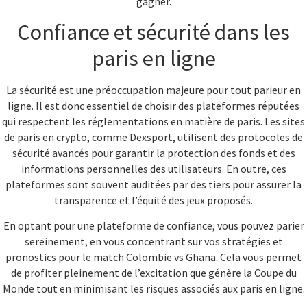
gagner.
Confiance et sécurité dans les
paris en ligne
La sécurité est une préoccupation majeure pour tout parieur en
ligne. Il est donc essentiel de choisir des plateformes réputées
qui respectent les réglementations en matière de paris. Les sites
de paris en crypto, comme Dexsport, utilisent des protocoles de
sécurité avancés pour garantir la protection des fonds et des
informations personnelles des utilisateurs. En outre, ces
plateformes sont souvent auditées par des tiers pour assurer la
transparence et l’équité des jeux proposés.
En optant pour une plateforme de confiance, vous pouvez parier
sereinement, en vous concentrant sur vos stratégies et
pronostics pour le match Colombie vs Ghana. Cela vous permet
de profiter pleinement de l’excitation que génère la Coupe du
Monde tout en minimisant les risques associés aux paris en ligne.