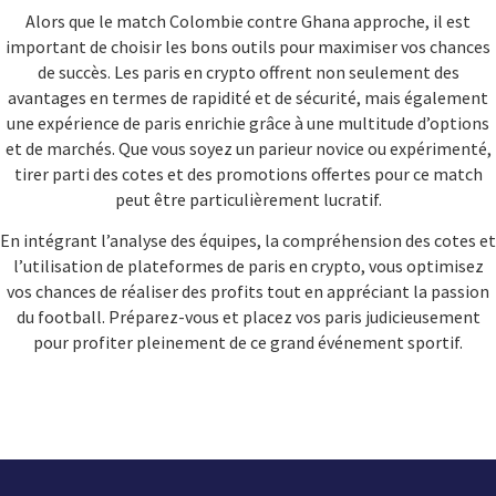
Alors que le match Colombie contre Ghana approche, il est
important de choisir les bons outils pour maximiser vos chances
de succès. Les paris en crypto offrent non seulement des
avantages en termes de rapidité et de sécurité, mais également
une expérience de paris enrichie grâce à une multitude d’options
et de marchés. Que vous soyez un parieur novice ou expérimenté,
tirer parti des cotes et des promotions offertes pour ce match
peut être particulièrement lucratif.
En intégrant l’analyse des équipes, la compréhension des cotes et
l’utilisation de plateformes de paris en crypto, vous optimisez
vos chances de réaliser des profits tout en appréciant la passion
du football. Préparez-vous et placez vos paris judicieusement
pour profiter pleinement de ce grand événement sportif.