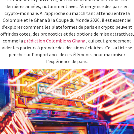
dernières années, notamment avec l’émergence des paris en
crypto-monnaie. À l’approche du match tant attendu entre la
Colombie et le Ghana à la Coupe du Monde 2026, il est essentiel
d’explorer comment les plateformes de paris en crypto peuvent
offrir des cotes, des pronostics et des options de mise attractives,
comme la
prédiction Colombie vs Ghana
, qui peut grandement
aider les parieurs à prendre des décisions éclairées. Cet article se
penche sur l’importance de ces éléments pour maximiser
l’expérience de paris.