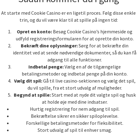
At starte med Cookie Casino er en ligetil proces. Følg disse enkle
trin, og du vil være klar til at spille på ingen tid:
Opret en konto:
Besøg Cookie Casino’s hjemmeside og
udfyld registreringsformularen for at oprette din konto.
Bekræft dine oplysninger:
Sørg for at bekræfte din
identitet ved at sende nødvendige dokumenter, så du kan få
adgang til alle funktioner.
Indbetal penge:
Vælg en af de tilgængelige
betalingsmetoder og indbetal penge på din konto.
Vælg dit spil:
Gå til live casino-sektionen og vælg det spil,
du vil spille, fra et stort udvalg af muligheder.
Begynd at spille:
Start med at nyde dit valgte spil og husk
at holde øje med dine indsatser.
Hurtig registrering for nem adgang til spil.
Bekræftelse sikrer en sikker spiloplevelse.
Forskellige betalingsmetoder for fleksibilitet.
Stort udvalg af spil til enhver smag.