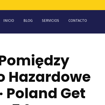
INICIO
BLOG
SERVICIOS
CONTACTO
ć Pomiędzy
no Hazardowe
· Poland Get