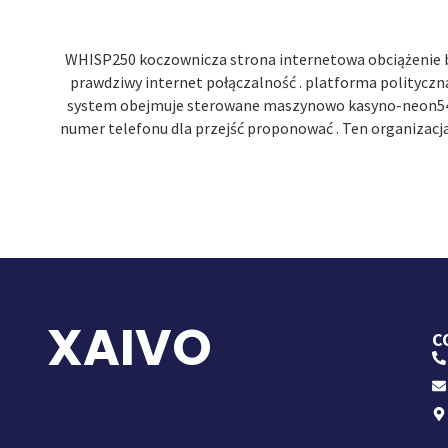
WHISP250 koczownicza strona internetowa obciążenie b
prawdziwy internet połączalność . platforma polityczn
system obejmuje sterowane maszynowo kasyno-neon54.co
numer telefonu dla przejść proponować . Ten organizacja
XAIVO
C