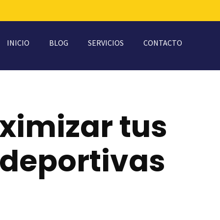
INICIO
BLOG
SERVICIOS
CONTACTO
imizar tus
deportivas