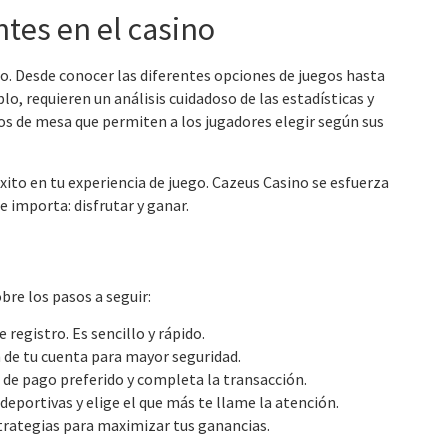
tes en el casino
o. Desde conocer las diferentes opciones de juegos hasta
o, requieren un análisis cuidadoso de las estadísticas y
s de mesa que permiten a los jugadores elegir según sus
xito en tu experiencia de juego. Cazeus Casino se esfuerza
 importa: disfrutar y ganar.
bre los pasos a seguir:
registro. Es sencillo y rápido.
 de tu cuenta para mayor seguridad.
 de pago preferido y completa la transacción.
eportivas y elige el que más te llame la atención.
strategias para maximizar tus ganancias.