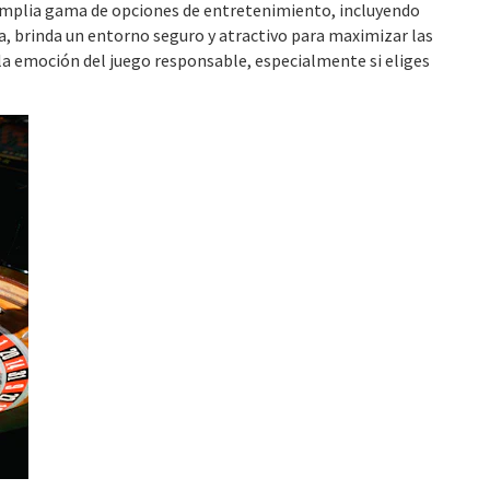
 amplia gama de opciones de entretenimiento, incluyendo
a, brinda un entorno seguro y atractivo para maximizar las
la emoción del juego responsable, especialmente si eliges