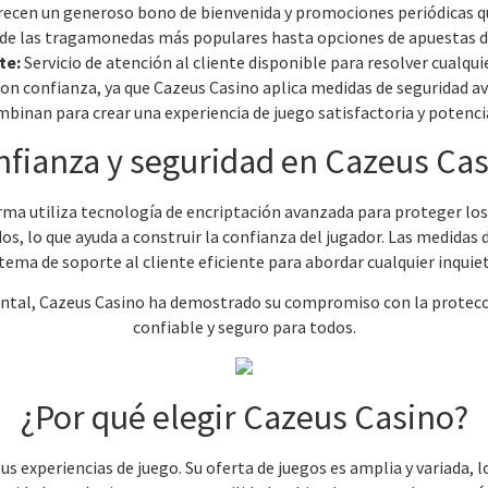
ecen un generoso bono de bienvenida y promociones periódicas qu
e las tragamonedas más populares hasta opciones de apuestas de
te:
Servicio de atención al cliente disponible para resolver cualqu
n confianza, ya que Cazeus Casino aplica medidas de seguridad av
mbinan para crear una experiencia de juego satisfactoria y poten
fianza y seguridad en Cazeus Ca
rma utiliza tecnología de encriptación avanzada para proteger los
os, lo que ayuda a construir la confianza del jugador. Las medidas d
tema de soporte al cliente eficiente para abordar cualquier inquie
ental, Cazeus Casino ha demostrado su compromiso con la protecci
confiable y seguro para todos.
¿Por qué elegir Cazeus Casino?
s experiencias de juego. Su oferta de juegos es amplia y variada, 