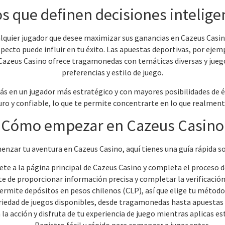
 que definen decisiones inteligen
lquier jugador que desee maximizar sus ganancias en Cazeus Casin
cto puede influir en tu éxito. Las apuestas deportivas, por ejempl
Cazeus Casino ofrece tragamonedas con temáticas diversas y juego
preferencias y estilo de juego.
rás en un jugador más estratégico y con mayores posibilidades de é
ro y confiable, lo que te permite concentrarte en lo que realmente
Cómo empezar en Cazeus Casino
menzar tu aventura en Cazeus Casino, aquí tienes una guía rápida so
ete a la página principal de Cazeus Casino y completa el proceso de 
e de proporcionar información precisa y completar la verificación
rmite depósitos en pesos chilenos (CLP), así que elige tu método
riedad de juegos disponibles, desde tragamonedas hasta apuestas d
a acción y disfruta de tu experiencia de juego mientras aplicas e