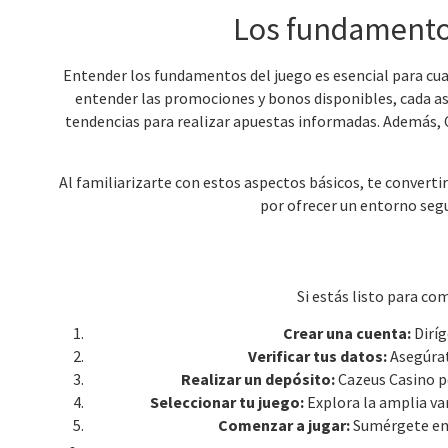
Los fundamentos
Entender los fundamentos del juego es esencial para cua
entender las promociones y bonos disponibles, cada aspe
tendencias para realizar apuestas informadas. Además, 
Al familiarizarte con estos aspectos básicos, te converti
por ofrecer un entorno segu
Si estás listo para co
Crear una cuenta:
Diríg
Verificar tus datos:
Asegúrat
Realizar un depósito:
Cazeus Casino pe
Seleccionar tu juego:
Explora la amplia va
Comenzar a jugar:
Sumérgete en l