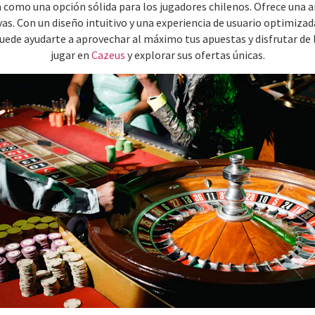
ca como una opción sólida para los jugadores chilenos. Ofrece una
s. Con un diseño intuitivo y una experiencia de usuario optimizad
ede ayudarte a aprovechar al máximo tus apuestas y disfrutar de 
jugar en
Cazeus
y explorar sus ofertas únicas.