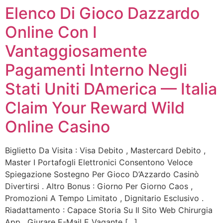
Elenco Di Gioco Dazzardo
Online Con I
Vantaggiosamente
Pagamenti Interno Negli
Stati Uniti DAmerica — Italia
Claim Your Reward Wild
Online Casino
Biglietto Da Visita : Visa Debito , Mastercard Debito ,
Master I Portafogli Elettronici Consentono Veloce
Spiegazione Sostegno Per Gioco D’Azzardo Casinò
Divertirsi . Altro Bonus : Giorno Per Giorno Caos ,
Promozioni A Tempo Limitato , Dignitario Esclusivo .
Riadattamento : Capace Storia Su Il Sito Web Chirurgia
App , Giurare E-Mail E Vagante […]