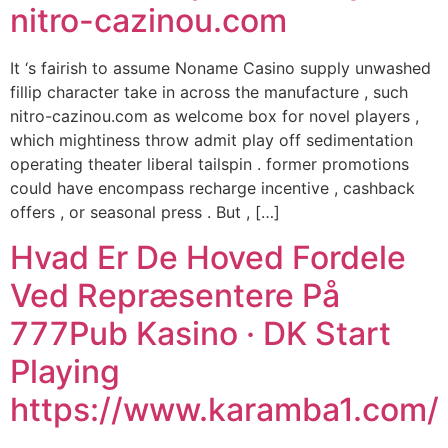
nitro-cazinou.com
It ‘s fairish to assume Noname Casino supply unwashed
fillip character take in across the manufacture , such
nitro-cazinou.com as welcome box for novel players ,
which mightiness throw admit play off sedimentation
operating theater liberal tailspin . former promotions
could have encompass recharge incentive , cashback
offers , or seasonal press . But , […]
Hvad Er De Hoved Fordele
Ved Repræsentere På
777Pub Kasino · DK Start
Playing
https://www.karamba1.com/