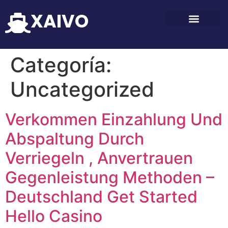
XAIVO
Categoría:
Uncategorized
Verkommen Einzahlung Und
Abspaltung Durch
Verriegeln , Anvertrauen
Gegenleistung Methoden –
Deutschland Get Started
Hello Casino