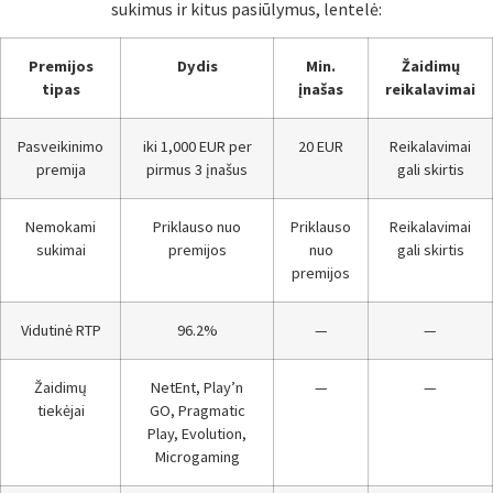
sukimus ir kitus pasiūlymus, lentelė:
Premijos
Dydis
Min.
Žaidimų
tipas
įnašas
reikalavimai
Pasveikinimo
iki 1,000 EUR per
20 EUR
Reikalavimai
premija
pirmus 3 įnašus
gali skirtis
Nemokami
Priklauso nuo
Priklauso
Reikalavimai
sukimai
premijos
nuo
gali skirtis
premijos
Vidutinė RTP
96.2%
—
—
Žaidimų
NetEnt, Play’n
—
—
tiekėjai
GO, Pragmatic
Play, Evolution,
Microgaming