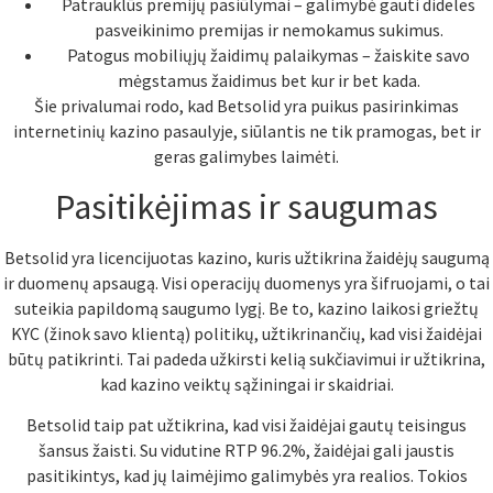
Patrauklūs premijų pasiūlymai – galimybė gauti dideles
pasveikinimo premijas ir nemokamus sukimus.
Patogus mobiliųjų žaidimų palaikymas – žaiskite savo
mėgstamus žaidimus bet kur ir bet kada.
Šie privalumai rodo, kad Betsolid yra puikus pasirinkimas
internetinių kazino pasaulyje, siūlantis ne tik pramogas, bet ir
geras galimybes laimėti.
Pasitikėjimas ir saugumas
Betsolid yra licencijuotas kazino, kuris užtikrina žaidėjų saugumą
ir duomenų apsaugą. Visi operacijų duomenys yra šifruojami, o tai
suteikia papildomą saugumo lygį. Be to, kazino laikosi griežtų
KYC (žinok savo klientą) politikų, užtikrinančių, kad visi žaidėjai
būtų patikrinti. Tai padeda užkirsti kelią sukčiavimui ir užtikrina,
kad kazino veiktų sąžiningai ir skaidriai.
Betsolid taip pat užtikrina, kad visi žaidėjai gautų teisingus
šansus žaisti. Su vidutine RTP 96.2%, žaidėjai gali jaustis
pasitikintys, kad jų laimėjimo galimybės yra realios. Tokios