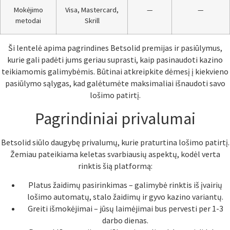
Mokėjimo
Visa, Mastercard,
—
—
metodai
Skrill
Ši lentelė apima pagrindines Betsolid premijas ir pasiūlymus,
kurie gali padėti jums geriau suprasti, kaip pasinaudoti kazino
teikiamomis galimybėmis. Būtinai atkreipkite dėmesį į kiekvieno
pasiūlymo sąlygas, kad galėtumėte maksimaliai išnaudoti savo
lošimo patirtį.
Pagrindiniai privalumai
Betsolid siūlo daugybę privalumų, kurie praturtina lošimo patirtį.
Žemiau pateikiama keletas svarbiausių aspektų, kodėl verta
rinktis šią platformą:
Platus žaidimų pasirinkimas – galimybė rinktis iš įvairių
lošimo automatų, stalo žaidimų ir gyvo kazino variantų.
Greiti išmokėjimai – jūsų laimėjimai bus pervesti per 1-3
darbo dienas.