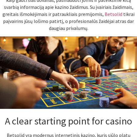
kaip gauti šias dovanas, pasinaudoti jomis ir pateiksime kitą
svarbią informaciją apie kazino žaidimus. Su įvairiais žaidimais,
greitais išmokėjimais ir patraukliais premijomis,
Betsolid
tikrai
paįvairins jūsų lošimo patirtį, o profesionalūs žaidėjai atras dar
daugiau privalumų.
A clear starting point for casino
Betsolid yra modernus internetinis kazino, kuris siūlo platų