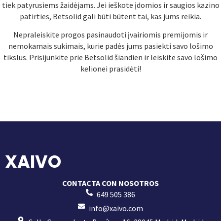
tiek patyrusiems žaidėjams. Jei ieškote įdomios ir saugios kazino
patirties, Betsolid gali būti būtent tai, kas jums reikia.
Nepraleiskite progos pasinaudoti įvairiomis premijomis ir
nemokamais sukimais, kurie padės jums pasiekti savo lošimo
tikslus. Prisijunkite prie Betsolid šiandien ir leiskite savo lošimo
kelionei prasidėti!
XAIVO
CONTACTA CON NOSOTROS
649 505 386
info@xaivo.com