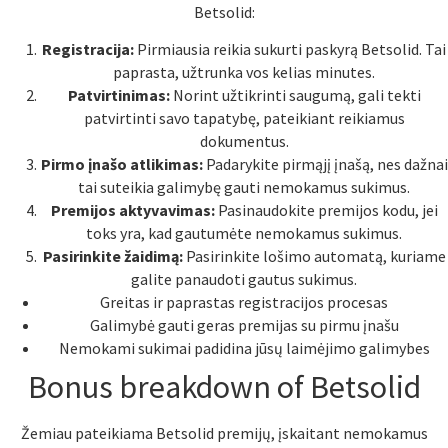
Betsolid:
Registracija:
Pirmiausia reikia sukurti paskyrą Betsolid. Tai
paprasta, užtrunka vos kelias minutes.
Patvirtinimas:
Norint užtikrinti saugumą, gali tekti
patvirtinti savo tapatybę, pateikiant reikiamus
dokumentus.
Pirmo įnašo atlikimas:
Padarykite pirmąjį įnašą, nes dažnai
tai suteikia galimybę gauti nemokamus sukimus.
Premijos aktyvavimas:
Pasinaudokite premijos kodu, jei
toks yra, kad gautumėte nemokamus sukimus.
Pasirinkite žaidimą:
Pasirinkite lošimo automatą, kuriame
galite panaudoti gautus sukimus.
Greitas ir paprastas registracijos procesas
Galimybė gauti geras premijas su pirmu įnašu
Nemokami sukimai padidina jūsų laimėjimo galimybes
Bonus breakdown of Betsolid
Žemiau pateikiama Betsolid premijų, įskaitant nemokamus