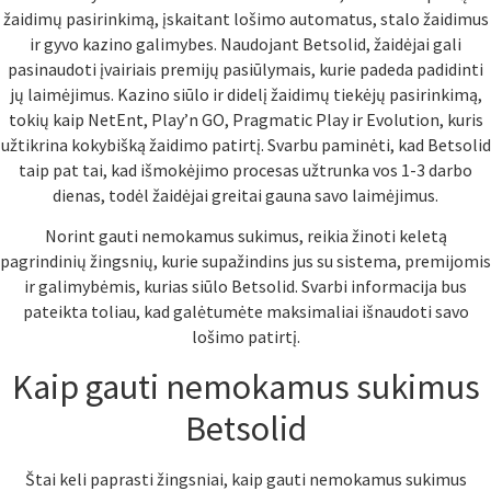
žaidimų pasirinkimą, įskaitant lošimo automatus, stalo žaidimus
ir gyvo kazino galimybes. Naudojant Betsolid, žaidėjai gali
pasinaudoti įvairiais premijų pasiūlymais, kurie padeda padidinti
jų laimėjimus. Kazino siūlo ir didelį žaidimų tiekėjų pasirinkimą,
tokių kaip NetEnt, Play’n GO, Pragmatic Play ir Evolution, kuris
užtikrina kokybišką žaidimo patirtį. Svarbu paminėti, kad Betsolid
taip pat tai, kad išmokėjimo procesas užtrunka vos 1-3 darbo
dienas, todėl žaidėjai greitai gauna savo laimėjimus.
Norint gauti nemokamus sukimus, reikia žinoti keletą
pagrindinių žingsnių, kurie supažindins jus su sistema, premijomis
ir galimybėmis, kurias siūlo Betsolid. Svarbi informacija bus
pateikta toliau, kad galėtumėte maksimaliai išnaudoti savo
lošimo patirtį.
Kaip gauti nemokamus sukimus
Betsolid
Štai keli paprasti žingsniai, kaip gauti nemokamus sukimus