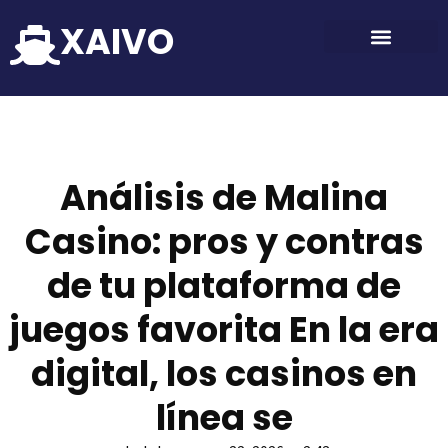
XAIVO
Análisis de Malina
Casino: pros y contras
de tu plataforma de
juegos favorita En la era
digital, los casinos en
línea se