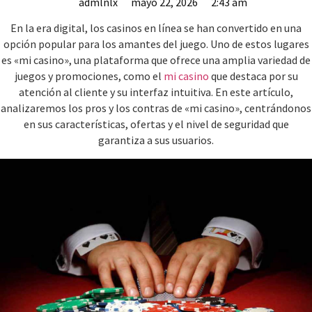
admlnlx
mayo 22, 2026
2:43 am
En la era digital, los casinos en línea se han convertido en una
opción popular para los amantes del juego. Uno de estos lugares
es «mi casino», una plataforma que ofrece una amplia variedad de
juegos y promociones, como el
mi casino
que destaca por su
atención al cliente y su interfaz intuitiva. En este artículo,
analizaremos los pros y los contras de «mi casino», centrándonos
en sus características, ofertas y el nivel de seguridad que
garantiza a sus usuarios.