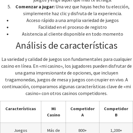
Comenzar a jugar:
Una vez que hayas hecho tu elección,
simplemente haz clic y disfruta de la experiencia.
Acceso rápido a una amplia variedad de juegos
Facilidad en el proceso de registro
Asistencia al cliente disponible en todo momento
Análisis de características
La variedad y calidad de juegos son fundamentales para cualquier
casino en línea. En «mi casino», los jugadores pueden disfrutar de
una gama impresionante de opciones, que incluyen
tragamonedas, juegos de mesa y juegos con crupier en vivo. A
continuación, comparamos algunas características clave de «mi
casino» con otros casinos competidores.
Características
Mi
Competidor
Competidor
Casino
A
B
Juegos
Más de
800+
1,200+