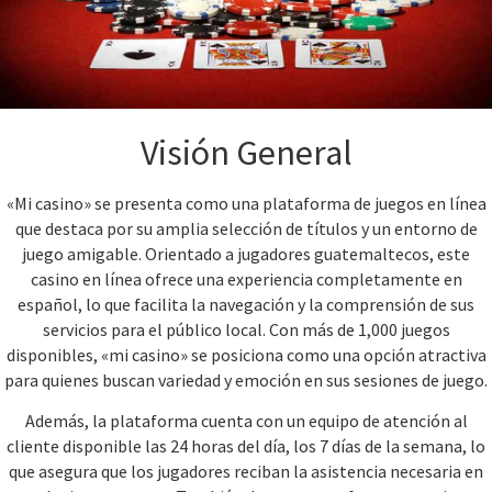
Visión General
«Mi casino» se presenta como una plataforma de juegos en línea
que destaca por su amplia selección de títulos y un entorno de
juego amigable. Orientado a jugadores guatemaltecos, este
casino en línea ofrece una experiencia completamente en
español, lo que facilita la navegación y la comprensión de sus
servicios para el público local. Con más de 1,000 juegos
disponibles, «mi casino» se posiciona como una opción atractiva
para quienes buscan variedad y emoción en sus sesiones de juego.
Además, la plataforma cuenta con un equipo de atención al
cliente disponible las 24 horas del día, los 7 días de la semana, lo
que asegura que los jugadores reciban la asistencia necesaria en