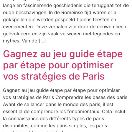
lange en fascinerende geschiedenis die teruggaat tot de
oude beschavingen. In de Romeinse tijd waren er al
gokspellen die werden gespeeld tijdens feesten en
evenementen. Deze verhalen zijn door de eeuwen heen
geëvolueerd en zijn vaak verweven met legendes en
mythes. Van de […]
Gagnez au jeu guide étape
par étape pour optimiser
vos stratégies de Paris
Gagnez au jeu guide étape par étape pour optimiser
vos stratégies de Paris Comprendre les bases des paris
Avant de se lancer dans le monde des paris, il est
essentiel de comprendre les fondamentaux. Cela inclut
la connaissance des différents types de paris
disponibles, comme les paris simples, les paris