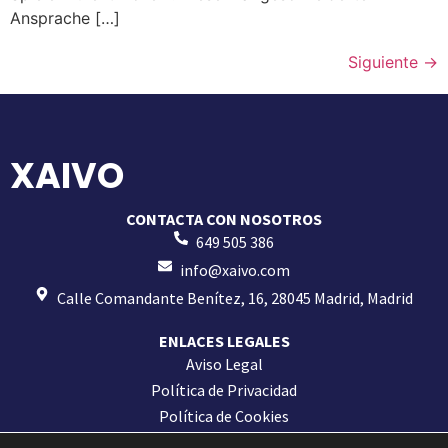
Ansprache […]
Siguiente
→
XAIVO
CONTACTA CON NOSOTROS
649 505 386
info@xaivo.com
Calle Comandante Benítez, 16, 28045 Madrid, Madrid
ENLACES LEGALES
Aviso Legal
Política de Privacidad
Política de Cookies
Declaración de Accesibilidad