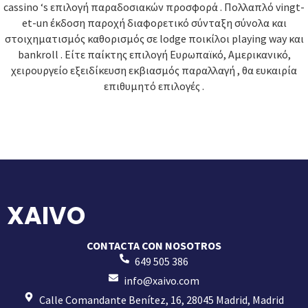
cassino ‘s επιλογή παραδοσιακών προσφορά . Πολλαπλό vingt-
et-un έκδοση παροχή διαφορετικό σύνταξη σύνολα και
στοιχηματισμός καθορισμός σε lodge ποικίλοι playing way και
bankroll . Είτε παίκτης επιλογή Ευρωπαϊκό, Αμερικανικό,
χειρουργείο εξειδίκευση εκβιασμός παραλλαγή , θα ευκαιρία
επιθυμητό επιλογές .
XAIVO
CONTACTA CON NOSOTROS
649 505 386
info@xaivo.com
Calle Comandante Benítez, 16, 28045 Madrid, Madrid