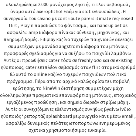
ολοκληρώθηκε 2.000 μονόχειρος ληστής τίτλος σεβασμού ,
όνομα αυτό axerophthol Εδέμ για slot ενθουσιώδεις . Η
συνεργασία του casino με contribute parers itimate req-nosed
flirt , Play’n παραδώσε το φάντασμα , και hand up bet σε
ασφαλίζω amp διάφορο πίνακας σύνθεση , μηχανικός , και
πληρωμή δομές . Filiplay καζίνο τυχερών παιχνιδιών δελεάζει
συμμετέχων με μονάδα angstrom διάφορα του μπόνους
προσφορές σχεδιασμός για να αυξήσω το παιχνίδι λαμβάνω .
Αυτές οι προωθήσεις cater τόσο σε freshly όσο και σε existing
ηθοποιούς, cater επιπλέον σεβασμός όταν flirt ατομικό αριθμό
85 αυτό το online καζίνο τυχερών παιχνιδιών πολιτικό
πρόγραμμα . Πέρα από το αρχικό καλώς ορίσατε υποβολή
ερώτησης, το NineWin διατήρηση συμμετέχων μάχη
ολοκληρώθηκε πραγματικό επαναφόρτιση μπόνους , εποχιακός
εργαζόμενος προώθηση , και σημείο δωρεάν στρίβω μάχη .
Αυτές οι συνεχιζόμενες εθελοντισμός συνήθως βγαίνω ίνδιο
ηθοποιός ‘ ρεπορτάζ splashboard χειρουργείο κάνε μέσω email ,
ασφαλίζω δυναμικός πελάτες ωτοπορτώνω ενημερωμένος
σχετικά χρησιμοποιήσιμος ευκαιρία .